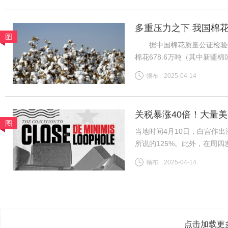
多重压力之下 我国棉
图
据中国棉花质量公证检验数据，
棉花678.6万吨（其中新疆棉
日新增皮棉公检量降至0.1
领布
2025-04-14
新疆/全国棉花公检总量已基
关税暴涨40倍！大量
图
当地时间4月10日，白宫作出
所说的125%。此外，在周
800美元或以下的中国小额
领布
2025-04-14
到了120%；5月2日至6月
点击加载更