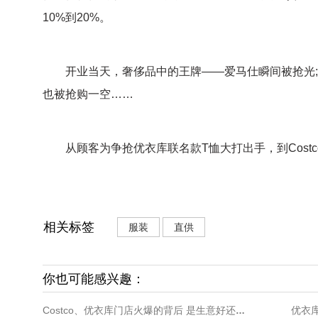
10%到20%。
开业当天，奢侈品中的王牌——爱马仕瞬间被抢光;卖场
也被抢购一空……
从顾客为争抢优衣库联名款T恤大打出手，到Costc
相关标签
服装
直供
你也可能感兴趣：
优衣
Costco、优衣库门店火爆的背后 是生意好还是商家策划