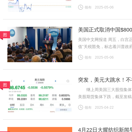
7.2056。“现在开始出现
领布
2025-05-06
美股、美债、美元涨。同时，
美国正式取消中国$80
图
美国中文网报道 周五，白宫正
值”关税豁免，标志着川普政
于今年2月签署的行政命令，
领布
2025-05-06
包裹积压的混乱局面而推迟实
突发，美元大跳水！不
图
继上周美国三大股指集体下
美股期货集体下跌，截至发稿，道
指数期货下跌0.90%。 北
领布
2025-04-22
2022年4月以来首次。截至
4月22日大耀纺织新闻