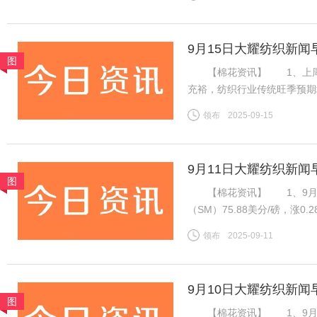
盘ICE期棉同样先涨后跌，
9月15日大耀纺织新闻
图
【棉花资讯】 1、上周国
充裕，纺织行业传统旺季预期
格持稳且销售走货略有好转，
领布
2025-09-15
良好，新疆新棉吐絮率近半
9月11日大耀纺织新闻
图
【棉花资讯】 1、9月1
（SM）75.88美分/磅，涨0
税计算，汇率按中国银行中间价
领布
2025-09-11
磅，涨0.28美分/磅，折一般
9月10日大耀纺织新闻
图
【棉花资讯】 1、9月8日，