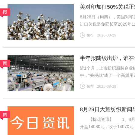
美对印加征50%关税正
图
底
8月28日（周四），美国对
进口关税豁免延长至2025
收约11%的关税。财政部表示
领布
2025-08-29
今年最后三个月。 这一
半年报陆续出炉，谁在
图
近1个月，上市纺织服装企业
中，“关税战”成了一个高频
净利为基准，将上市纺企20
领布
2025-08-29
关税战到底影响几何？谁在逆
8月29日大耀纺织新闻
图
【棉花资讯】 1、8月28
开盘14080元，收于140
加速流出，下游棉纱市场交投