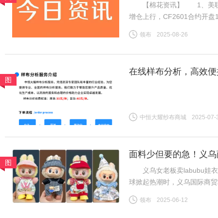
【棉花资讯】 1、美联储
增仓上行，CF2601合约开盘
消耗，新棉上市前供应预期偏
领布
2025-08-26
增订单数量有限，但旺季需求
在线样布分析，高效便
图
中恒大耀纱布商城
2025-07-
面料少但要的急！义乌商
图
义乌女老板卖labubu娃衣
球掀起热潮时，义乌国际商贸
板谷会杰的娃衣工厂里，六七
领布
2025-06-12
终空空如也——订单像潮水般