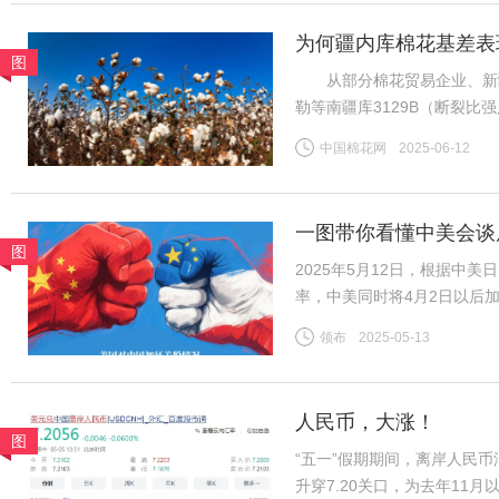
为何疆内库棉花基差表
图
从部分棉花贸易企业、新疆
勒等南疆库3129B（断裂比强度2
CF2509合约，下同）；而
中国棉花网
2025-06-12
比强度28-30CN/TEX）基差
一图带你看懂中美会谈
图
2025年5月12日，根据中
率，中美同时将4月2日以后
2025年4月以后加征的“对等
领布
2025-05-13
施24%。再加上2月美国以
人民币，大涨！
图
“五一”假期期间，离岸人民
升穿7.20关口，为去年11月