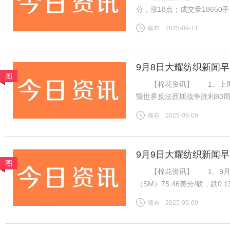
分，涨18点；成交量1865
振棉花市场，ICE棉花期货
领布
2025-09-11
增，对金融市场有非常重要的
9月8日大耀纺织新闻
图
【棉花资讯】 1、上周国
暨世界反法西斯战争胜利80
虽然年度末市场供需趋紧，但
领布
2025-09-09
不足，因此周内郑棉维持震荡
9月9日大耀纺织新闻
图
【棉花资讯】 1、9月8
（SM）75.46美分/磅，跌0
税计算，汇率按中国银行中间价
领布
2025-09-09
磅，跌0.13美分/磅，折一