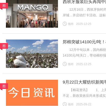
西班牙服装巨头再闯中
图
12月16日，西班牙快时尚
岸城，并启动打卡活动。这标
为首批踏入中国市场的快时
领布
2025-12-25
20世纪80年代初，西班牙
郑棉突破14100元/
图
地市场
12月中旬以来，国内棉纺市
14100元/吨关口，带动棉
区纱线发运持续提速，叠加进
领布
2025-12-25
挤压，行业竞争格局生变。
9月22日大耀纺织新闻
图
【棉花资讯】 1、上周国
不足，新政策效应尚未形成实
利好难以支撑郑棉延续强势行
领布
2025-09-22