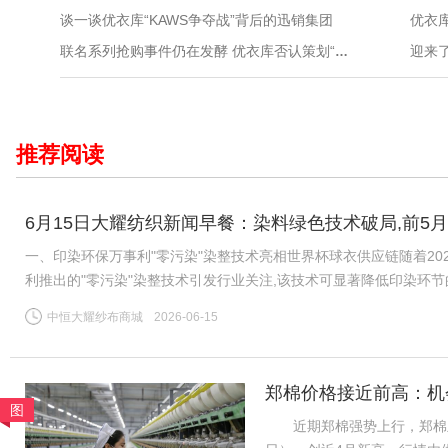
谈一谈优衣库“KAWS争夺战”背后的迅销集团
优衣
联名系列抢购事件仍在发酵 优衣库否认策划“哄抢营销”
推荐阅读
6月15日大耀纺织新闻早餐：染料绿色技术破局,前5月
一、印染环保万事利"零污染"染整技术亮相世界杯球衣供应链随着20
利推出的"零污染"染整技术引发行业关注,该技术可显著降低印染环
公认的"耗水大户",全球运动服饰市场每年伴随数千万吨印染污水
中恒大耀纱布商城
2026-06-15
郑棉价格接近前高：机
图
近期郑棉强势上行，郑棉主力26