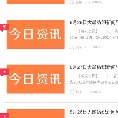
领布
2025-08-29
期国内供应偏紧预期仍在，等
8月28日大耀纺织新闻
图
【棉花资讯】 1、8月2
震荡小幅回调，CF2601合约开
14075元，跌45元。旧作
领布
2025-08-28
下游棉纱市场交投一般，棉纱
8月27日大耀纺织新闻
图
【棉花资讯】 1、据了解，
应2601合约疆内库销售基差在
价在15400-15550元/
领布
2025-08-27
内地库新疆机采棉4129B含杂
8月26日大耀纺织新闻
图