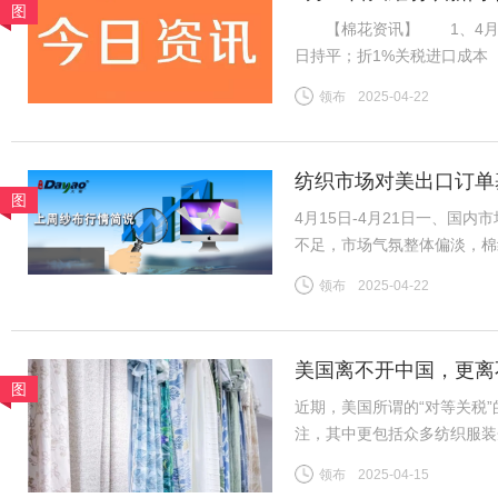
图
【棉花资讯】 1、4月21日
日持平；折1%关税进口成本（
杂费）13985元/吨；国内31
领布
2025-04-22
棉山东到厂价3128B级14
纺织市场对美出口订单
图
4月15日-4月21日一、国
不足，市场气氛整体偏淡，棉
导，市场整体变化不大，夏季
领布
2025-04-22
续，中小厂订单压力增加。全
美国离不开中国，更离
图
近期，美国所谓的“对等关税
注，其中更包括众多纺织服装
者，长期以优质产品和服务满
领布
2025-04-15
跨境电商及小额包裹更是惠及