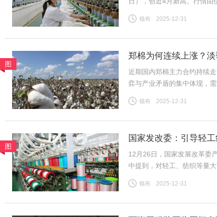
日），创近4月新高。行情由
需求分化、内外盘背离等风险
领布
2025-12-31
（一）供给预期收紧成核心推
郑棉为何连续上涨？淡
图
近期国内郑棉主力合约持续走
弈与产业矛盾的集中体现，需
险。商品市场整体情绪高涨，
领布
2025-12-31
格上涨提供助力。新疆棉花种
国家发改委：引导轻工
图
12月26日，国家发展改革
中提到，对轻工、纺织等量大
织行业规模体量大、产品种类
领布
2025-12-31
吸纳就业等方面发挥着重要作