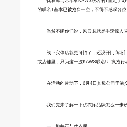
优衣库与艺术家KAWS联名的T恤定于6月
的联名T基本已被抢售一空，不得不感叹各位
当然不瞒你们说，风云君就是手速惊人党的
线下实体店就更可怕了，还没开门商场门
或店铺里，只为这一波KAWS联名UT疯抢行
在活动的带动下，6月4日其母公司于港交所
我们先来了解一下优衣库品牌怎么一步步
一、柳井正与优衣库