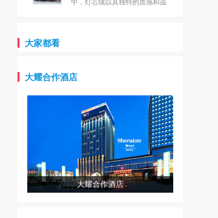
台！`
雅纺织始终坚守“创新、品质、
中，灯芯绒以其独特的质感和温
环保”的核心理念，以匠心精神
暖的触感，再次成为众人瞩目的
织就每一件产品，致力于为全球
焦点。这种源于18世纪的古老面
客户提供最优质的纺织解决方
料，以其细腻的条纹和柔软的手
大家都看
案。 卓雅纺织，坐落芦山县
感，不仅承载着历史的记忆，更
产业集中区，是一家集研发、生
以其独特的魅力与现代设计完美
产、销售于一体的现代化纺织企
融合，展现出无与伦比的时尚气
大耀合作酒店
业。在这里，每一根纱线都凝聚
息。 常州市武进城南纺织品
着卓雅纺织对品质的极致追求和
有限公司，坐落于风景秀丽的江
对创新的无限热情。公司拥有一
苏常州，是一家专注于纺织行业
支经验丰富、技术精湛的团队，
的私营企业。公司成立于1997
他们凭借对纺织行业的深刻理
年，拥有丰富的生产经验和深厚
解，不断推动产品升级和技术革
的行业积淀。 作为生产灯芯
新，让卓雅纺织在纺织领域独树
绒系列的规模型企业，公司拥有
一帜。 在卓雅纺织的众多产
多种先进的生产设备，包括多臂
品中，21S涤棉纱线以其独特的
230剑杆600台，以及灯芯绒的
大耀合作酒店
魅力和卓越的性能脱颖而出。这
烘布机、割绒机、刷毛机、烧毛
款纱线巧妙融合了涤纶的耐磨、
机等80台/套。同时，公司还配
抗皱、易洗快干等特性与棉纤维
备了完善的检测设备，确保产品