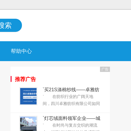
搜索
帮助中心
广告
推荐广告
`买21S涤棉纱线——卓雅纺
织给您“打折”！`
` 在纺织行业的广阔天地
间，四川卓雅纺织有限公司如同
一股清新的风，以其深厚的底蕴
和卓越的品质，赢得了业界的广
`灯芯绒面料领军企业——城
泛赞誉。自2019年成立以来，卓
南纺织正式上线大耀领布平
` 在时尚与复古交织的潮流