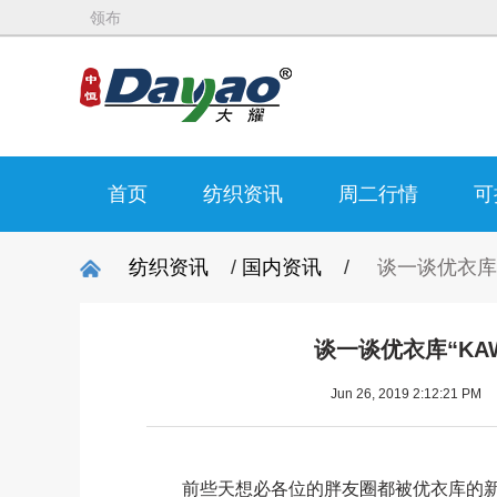
领布
首页
纺织资讯
周二行情
可
纺织资讯
/
国内资讯
/
谈一谈优衣库
谈一谈优衣库“KA
Jun 26, 2019 2:12:21 PM
前些天想必各位的胖友圈都被优衣库的新