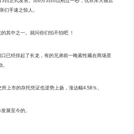
3日正式发售。而6月3日0点刚过一秒，优衣库天猫店
亲们手速之惊人。
其中之一。就问你们怕不怕吧 ！
口已经排起了长龙，有的兄弟前一晚索性藏在商场里
动。
上市的存托凭证也逆势上扬，涨达幅4.58％。
发展至今的。