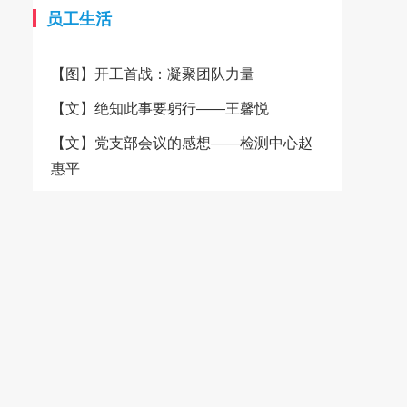
的柔软、透气、吸湿等天然优
质量的稳定与可靠。在经营方
员工生活
势，成为制作高端服装和精美家
面，城南纺织秉承“品质、诚
纺产品的理想选择。 为了更
信、客户至上”的经营宗旨，致
【图】开工首战：凝聚团队力量
好地服务广大客户，卓雅纺织决
力于为客户提供高品质的纺织产
定携手大耀领布平台，共同开启
品和服务。公司产品90%销往美
【文】绝知此事要躬行——王馨悦
一站式便捷服务的新纪元。通过
国、日本、法国、意大利、加拿
大耀领布平台，客户可以轻松了
大、韩国、香港等十多个国家和
【文】党支部会议的感想——检测中心赵
解卓雅纺织的产品信息、品质优
地区，产品质量、交期、服务都
惠平
势以及定制服务，并且平台还提
赢得了客户的信赖。 为了进
供了一站式便捷服务，包括在线
一步提升客户体验，城南纺织积
咨询、快速下单、物流跟踪等，
极融入互联网+的浪潮，加入了
极大地提升了交易的便捷性和效
大耀领布平台，并设立了自有小
率。客户无需再为繁琐的采购流
商城，方便客户随时随地浏览和
程而烦恼，只需轻点鼠标，即可
选购产品。 城南纺织的灯芯
轻松完成采购任务。 详情请
绒面料种类繁多，无论是经典的
登录大耀领布平台卓雅纺织旗舰
C100%纯棉灯芯绒，还是融入了
店 卓雅纺织始终坚守品质承
弹性纤维，都以其独特的质感和
诺，注重环保和可持续发展。公
色彩赢得了市场的广泛赞誉。特
司积极响应国家的环保政策，采
有的环锭纺技术和仿平绒工艺，