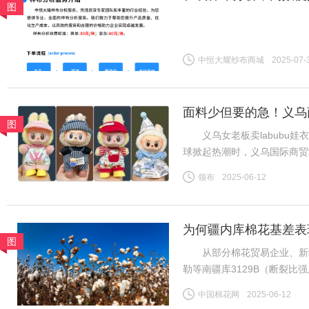
图
中恒大耀纱布商城
2025-07-
面料少但要的急！义乌商
图
义乌女老板卖labubu娃衣
球掀起热潮时，义乌国际商贸
板谷会杰的娃衣工厂里，六七
领布
2025-06-12
终空空如也——订单像潮水般
为何疆内库棉花基差表
图
从部分棉花贸易企业、新疆
勒等南疆库3129B（断裂比强度2
CF2509合约，下同）；而
中国棉花网
2025-06-12
比强度28-30CN/TEX）基差