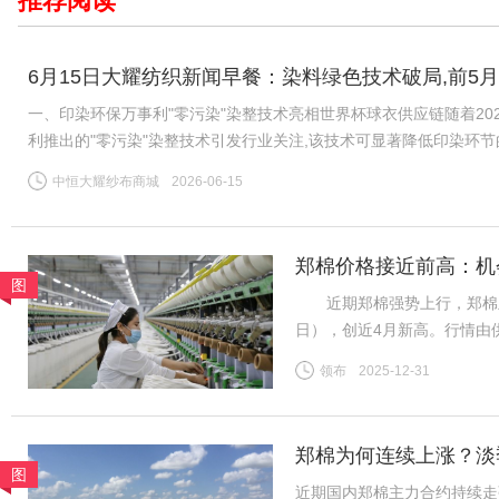
推荐阅读
6月15日大耀纺织新闻早餐：染料绿色技术破局,前5月
一、印染环保万事利"零污染"染整技术亮相世界杯球衣供应链随着20
利推出的"零污染"染整技术引发行业关注,该技术可显著降低印染环
公认的"耗水大户",全球运动服饰市场每年伴随数千万吨印染污水
中恒大耀纱布商城
2026-06-15
郑棉价格接近前高：机
图
近期郑棉强势上行，郑棉主力26
日），创近4月新高。行情由
需求分化、内外盘背离等风险
领布
2025-12-31
（一）供给预期收紧成核心推
郑棉为何连续上涨？淡
图
近期国内郑棉主力合约持续走