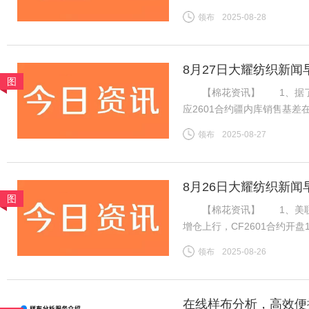
14075元，跌45元。旧作
领布
2025-08-28
下游棉纱市场交投一般，棉纱
8月27日大耀纺织新闻
图
【棉花资讯】 1、据了解，
应2601合约疆内库销售基差在
价在15400-15550元/
领布
2025-08-27
内地库新疆机采棉4129B含杂
8月26日大耀纺织新闻
图
【棉花资讯】 1、美联储
增仓上行，CF2601合约开盘
消耗，新棉上市前供应预期偏
领布
2025-08-26
增订单数量有限，但旺季需求
在线样布分析，高效便