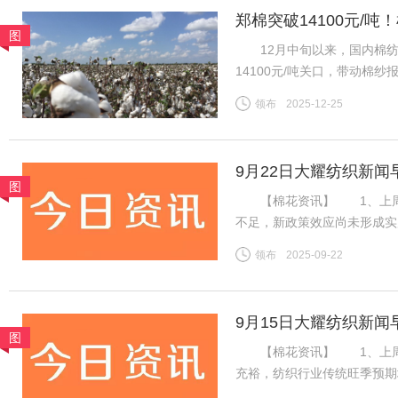
郑棉突破14100元/
图
地市场
12月中旬以来，国内棉纺市
14100元/吨关口，带动棉
区纱线发运持续提速，叠加进
领布
2025-12-25
挤压，行业竞争格局生变。
9月22日大耀纺织新闻
图
【棉花资讯】 1、上周国
不足，新政策效应尚未形成实
利好难以支撑郑棉延续强势行
领布
2025-09-22
盘ICE期棉同样先涨后跌，
9月15日大耀纺织新闻
图
【棉花资讯】 1、上周国
充裕，纺织行业传统旺季预期
格持稳且销售走货略有好转，