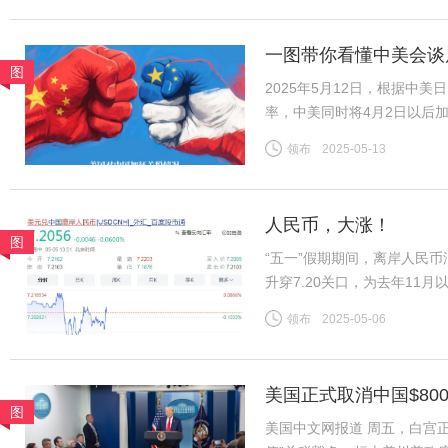
一图带你看懂中美会谈
图
2025年5月12日，根据中
率，中美同时将4月2日以后
2025年4月以后加征的“对等
领布
2025-05-13
施24%。再加上2月美国以
人民币，大涨！
图
“五一”假期期间，离岸人民
升穿7.20关口，为去年11月
7.2056。“现在开始出现
领布
2025-05-06
美股、美债、美元涨。同时，
美国正式取消中国$80
图
美国中文网报道 周五，白宫正