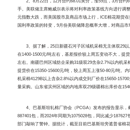
2、8月22日，12月合约68.01美分，涨59点，3月合约69
手。美联储主席鲍威尔表示将对利率政策基线方向进行调
元指数大跌，而美国股市及商品市场上行，ICE棉花期货
国利率政策的转变，9月份美联储降息概率大增，对商品市
3、据了解，25日新疆石河子区域机采棉无主体双29以上含
在1400-1500元/吨左右，基差报价较上周五变动不大，提货价在
左右。南疆巴州区域纺企采购31级双29含杂2.7%以内机采棉疆
提货价在15350-15600元/吨，较上周五上涨50-80元
机采棉4129B以上含杂2.8%以内成交到厂价在15650-157
量采购。山东省滨州区域的内地库双29级疆棉出库价在15400-
4、巴基斯坦轧棉厂协会（PCGA）发布的报告显示，截
887401包，而2024年同期为1075028包，同比减少187
部门敲响了警钟。据统计，截至目前巴基斯坦旁遮普省棉花到货