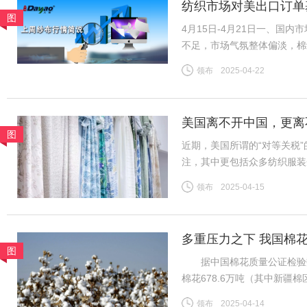
纺织市场对美出口订单
图
4月15日-4月21日一、国
不足，市场气氛整体偏淡，棉
导，市场整体变化不大，夏季
领布
2025-04-22
续，中小厂订单压力增加。全
美国离不开中国，更离
图
近期，美国所谓的“对等关税
注，其中更包括众多纺织服装
者，长期以优质产品和服务满
领布
2025-04-15
跨境电商及小额包裹更是惠及
多重压力之下 我国棉
图
据中国棉花质量公证检验数据，
棉花678.6万吨（其中新疆棉
日新增皮棉公检量降至0.1
领布
2025-04-14