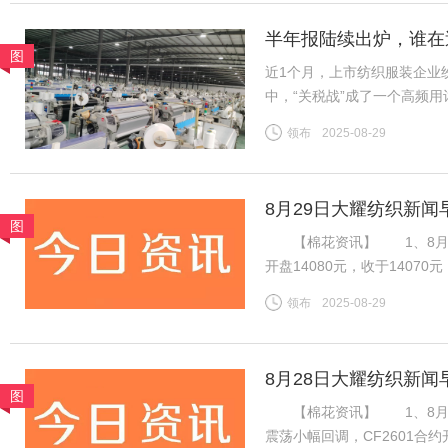
半年报陆续出炉，谁在
图
近1个月，上市纺织服装企业
中，“关税战”成了一个高频
净利为基准，将上市纺企20
领布
2025-08-29
关税战到底影响几何？谁在逆
8月29日大耀纺织新闻
图
【棉花资讯】 1、8月28
开盘14080元，收于140
加速流出，下游棉纱市场交投
领布
2025-08-29
期国内供应偏紧预期仍在，等
8月28日大耀纺织新闻
图
【棉花资讯】 1、8月2
震荡小幅回调，CF2601合约开