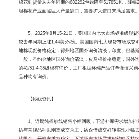
棉花到货量从去年同期的682292包锐降至517851包，降幅24
坦棉花产业面临巨大产量缺口，需要扩大进口来满足需求
5、2025年8月15-21日，美国国内七大市场标准级现货平均
较去年同期上涨1.44美分/磅。美国国内七大现货市场成交479
地棉现货价格稳定，得州地区国外询价清淡，印度、巴基
一般，圣约金地区国外询价清淡，皮马棉价格稳定，国外询价
的41/51-4-35级棉有询价，工厂根据终端产品订单谨
品种均有询价。
【纱线资讯】
1、近期纯棉纱线销售小幅回暖，下游补库需求增加推动
纺与常规品种以刚需成交为主，纺企借成交好转实现小幅
续限产，开机率维持稳定。下游坯布市场需求好转缺乏持