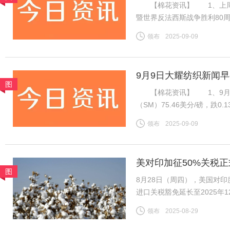
【棉花资讯】 1、上周国
暨世界反法西斯战争胜利80
虽然年度末市场供需趋紧，但
领布
2025-09-09
不足，因此周内郑棉维持震荡
9月9日大耀纺织新闻
图
【棉花资讯】 1、9月8
（SM）75.46美分/磅，跌0
税计算，汇率按中国银行中间价
领布
2025-09-09
磅，跌0.13美分/磅，折一
美对印加征50%关税正
图
底
8月28日（周四），美国对
进口关税豁免延长至2025
收约11%的关税。财政部表示
领布
2025-08-29
今年最后三个月。 这一