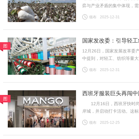
弈与产业矛盾的集中体现，需
险。商品市场整体情绪高涨，
领布
2025-12-31
格上涨提供助力。新疆棉花种
国家发改委：引导轻工
图
12月26日，国家发展改革
中提到，对轻工、纺织等量大
织行业规模体量大、产品种类
领布
2025-12-31
吸纳就业等方面发挥着重要作
西班牙服装巨头再闯中
图
12月16日，西班牙快时尚
岸城，并启动打卡活动。这标
为首批踏入中国市场的快时
领布
2025-12-25
20世纪80年代初，西班牙