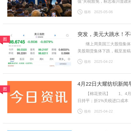
值”关税豁免，标志着川普政
于今年2月签署的行政命令，
领布
2025-05-06
包裹积压的混乱局面而推迟实
突发，美元大跳水！不
图
继上周美国三大股指集体下
美股期货集体下跌，截至发稿，道
指数期货下跌0.90%。 北
领布
2025-04-22
2022年4月以来首次。截至
4月22日大耀纺织新闻
图
【棉花资讯】 1、4月21日
日持平；折1%关税进口成本（
杂费）13985元/吨；国内31
领布
2025-04-22
棉山东到厂价3128B级14