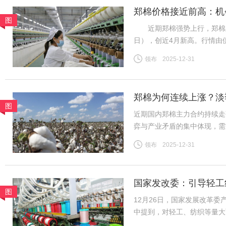
郑棉价格接近前高：机
图
近期郑棉强势上行，郑棉主力26
日），创近4月新高。行情由
需求分化、内外盘背离等风险
领布
2025-12-31
（一）供给预期收紧成核心推
郑棉为何连续上涨？淡
图
近期国内郑棉主力合约持续走
弈与产业矛盾的集中体现，需
险。商品市场整体情绪高涨，
领布
2025-12-31
格上涨提供助力。新疆棉花种
国家发改委：引导轻工
图
12月26日，国家发展改革
中提到，对轻工、纺织等量大
织行业规模体量大、产品种类