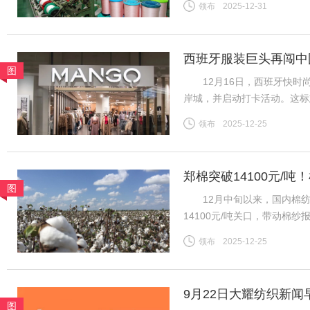
领布
2025-12-31
吸纳就业等方面发挥着重要作
西班牙服装巨头再闯中
图
12月16日，西班牙快时尚
岸城，并启动打卡活动。这标
为首批踏入中国市场的快时
领布
2025-12-25
20世纪80年代初，西班牙
郑棉突破14100元/
图
地市场
12月中旬以来，国内棉纺市
14100元/吨关口，带动棉
区纱线发运持续提速，叠加进
领布
2025-12-25
挤压，行业竞争格局生变。
9月22日大耀纺织新闻
图