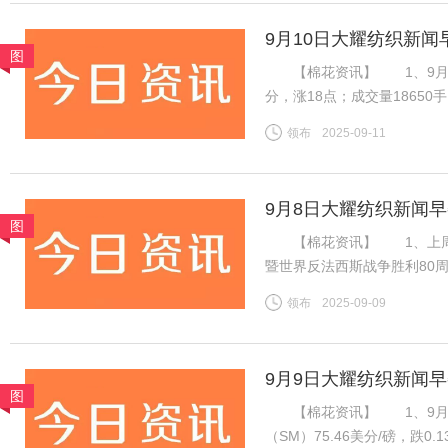
9月10日大耀纺织新闻
图
【棉花资讯】 1、9月8日，
分，涨18点；成交量1865
振棉花市场，ICE棉花期货
领布
2025-09-11
增，对金融市场有非常重要的
9月8日大耀纺织新闻
图
【棉花资讯】 1、上周国
暨世界反法西斯战争胜利80
虽然年度末市场供需趋紧，但
领布
2025-09-09
不足，因此周内郑棉维持震荡
9月9日大耀纺织新闻
图
【棉花资讯】 1、9月8
（SM）75.46美分/磅，跌0