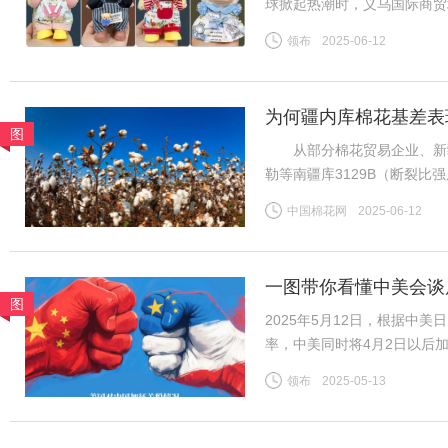
球掀起热潮时，义乌国际商贸
板谷会杰的娃衣工厂里，六七
领布
2025-06-12
终空空如也——订单像潮水般
为何疆内库棉花基差表
图
从部分棉花贸易企业、新疆
勒等南疆库3129B（断裂比强度2
CF2509合约，下同）；而
中国棉花网
2025-06-12
比强度28-30CN/TEX）基差
一图带你看懂中美会谈
图
2025年5月12日，根据中
率，中美同时将4月2日以后
2025年4月以后加征的“对等
领布
2025-05-13
施24%。再加上2月美国以