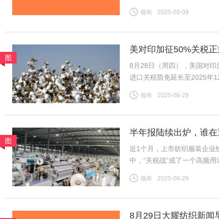
税计算，汇率按中国银行中间价
领布
2025-09-09
磅，跌0.13美分/磅，折一
美对印加征50%关税正
图
底
8月28日（周四），美国对
进口关税豁免延长至2025
收约11%的关税。财政部表示
领布
2025-08-29
今年最后三个月。 这一
半年报陆续出炉，谁在
图
近1个月，上市纺织服装企业
中，“关税战”成了一个高频
净利为基准，将上市纺企20
领布
2025-08-29
关税战到底影响几何？谁在逆
8月29日大耀纺织新闻