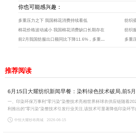
你也可能感兴趣：
多重压力之下 我国棉花消费持续看低
纺织
棉花价格波动减小 我国棉花消费缺口长期存在
纺织
多重
前2月我国纺服出口额同比下降11.6%，多重压力考验行业抗风险能力
推荐阅读
6月15日大耀纺织新闻早餐：染料绿色技术破局,前5月
一、印染环保万事利"零污染"染整技术亮相世界杯球衣供应链随着20
利推出的"零污染"染整技术引发行业关注,该技术可显著降低印染环
公认的"耗水大户",全球运动服饰市场每年伴随数千万吨印染污水
中恒大耀纱布商城
2026-06-15