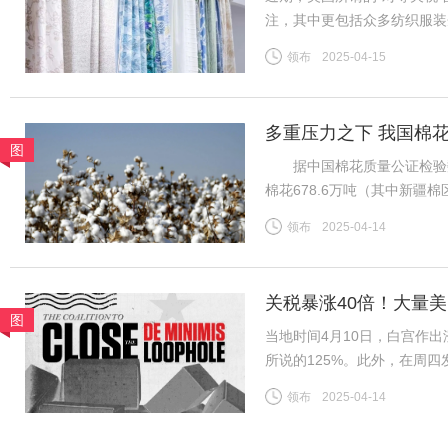
注，其中更包括众多纺织服装
者，长期以优质产品和服务满
领布
2025-04-15
跨境电商及小额包裹更是惠及
多重压力之下 我国棉
图
据中国棉花质量公证检验数据，
棉花678.6万吨（其中新疆棉
日新增皮棉公检量降至0.1
领布
2025-04-14
新疆/全国棉花公检总量已基
关税暴涨40倍！大量
图
当地时间4月10日，白宫作出
所说的125%。此外，在周
800美元或以下的中国小额
领布
2025-04-14
到了120%；5月2日至6月