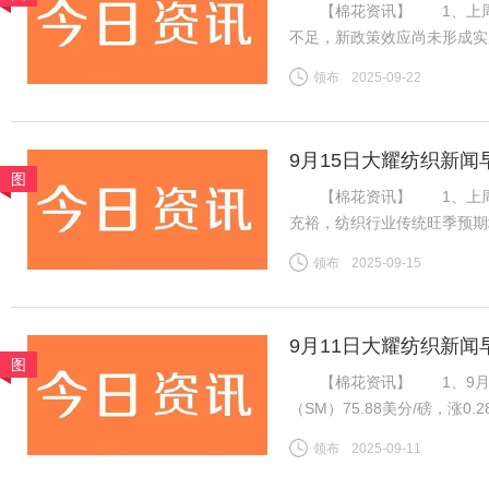
【棉花资讯】 1、上周国
不足，新政策效应尚未形成实
利好难以支撑郑棉延续强势行
领布
2025-09-22
盘ICE期棉同样先涨后跌，
9月15日大耀纺织新闻
图
【棉花资讯】 1、上周国
充裕，纺织行业传统旺季预期
格持稳且销售走货略有好转，
领布
2025-09-15
良好，新疆新棉吐絮率近半
9月11日大耀纺织新闻
图
【棉花资讯】 1、9月1
（SM）75.88美分/磅，涨0
税计算，汇率按中国银行中间价
领布
2025-09-11
磅，涨0.28美分/磅，折一般