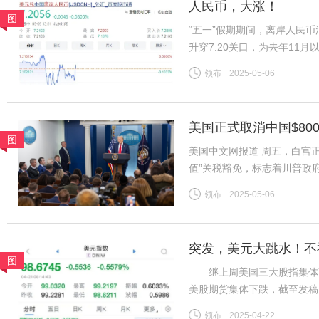
人民币，大涨！
图
“五一”假期期间，离岸人民
升穿7.20关口，为去年11月
7.2056。“现在开始出现
领布
2025-05-06
美股、美债、美元涨。同时，
美国正式取消中国$80
图
美国中文网报道 周五，白宫正
值”关税豁免，标志着川普政
于今年2月签署的行政命令，
领布
2025-05-06
包裹积压的混乱局面而推迟实
突发，美元大跳水！不
图
继上周美国三大股指集体下
美股期货集体下跌，截至发稿，道
指数期货下跌0.90%。 北
领布
2025-04-22