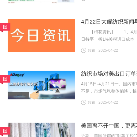
2022年4月以来首次。截至
4月22日大耀纺织新闻
图
【棉花资讯】 1、4月21日
日持平；折1%关税进口成本（
杂费）13985元/吨；国内31
领布
2025-04-22
棉山东到厂价3128B级14
纺织市场对美出口订单
图
4月15日-4月21日一、国
不足，市场气氛整体偏淡，棉
导，市场整体变化不大，夏季
领布
2025-04-22
续，中小厂订单压力增加。全
美国离不开中国，更离
图
近期，美国所谓的“对等关税