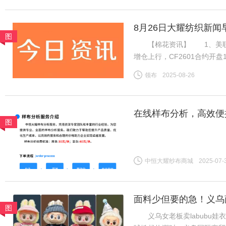
8月26日大耀纺织新闻
图
【棉花资讯】 1、美联储
增仓上行，CF2601合约开盘
消耗，新棉上市前供应预期偏
领布
2025-08-26
增订单数量有限，但旺季需求
在线样布分析，高效便
图
中恒大耀纱布商城
2025-07-
面料少但要的急！义乌商
图
义乌女老板卖labubu娃衣