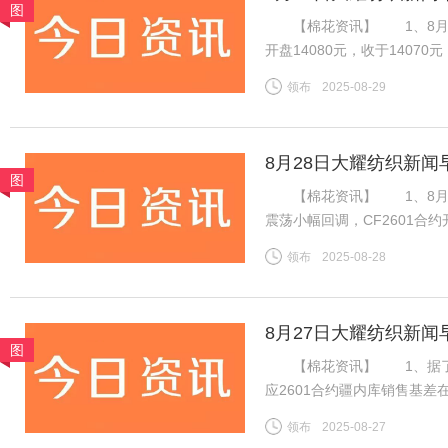
图
【棉花资讯】 1、8月28
开盘14080元，收于140
加速流出，下游棉纱市场交投
领布
2025-08-29
期国内供应偏紧预期仍在，等
8月28日大耀纺织新闻
图
【棉花资讯】 1、8月2
震荡小幅回调，CF2601合约开
14075元，跌45元。旧作
领布
2025-08-28
下游棉纱市场交投一般，棉纱
8月27日大耀纺织新闻
图
【棉花资讯】 1、据了解，
应2601合约疆内库销售基差在
价在15400-15550元/
领布
2025-08-27
内地库新疆机采棉4129B含杂