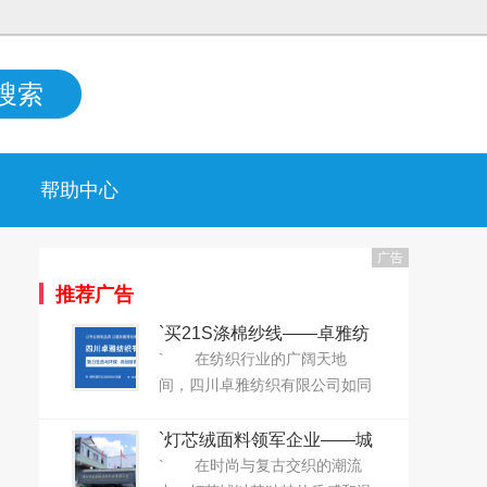
搜索
帮助中心
广告
推荐广告
`买21S涤棉纱线——卓雅纺
织给您“打折”！`
` 在纺织行业的广阔天地
间，四川卓雅纺织有限公司如同
一股清新的风，以其深厚的底蕴
和卓越的品质，赢得了业界的广
`灯芯绒面料领军企业——城
泛赞誉。自2019年成立以来，卓
南纺织正式上线大耀领布平
` 在时尚与复古交织的潮流