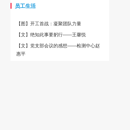
的柔软、透气、吸湿等天然优
质量的稳定与可靠。在经营方
员工生活
势，成为制作高端服装和精美家
面，城南纺织秉承“品质、诚
纺产品的理想选择。 为了更
信、客户至上”的经营宗旨，致
【图】开工首战：凝聚团队力量
好地服务广大客户，卓雅纺织决
力于为客户提供高品质的纺织产
定携手大耀领布平台，共同开启
品和服务。公司产品90%销往美
【文】绝知此事要躬行——王馨悦
一站式便捷服务的新纪元。通过
国、日本、法国、意大利、加拿
大耀领布平台，客户可以轻松了
大、韩国、香港等十多个国家和
【文】党支部会议的感想——检测中心赵
解卓雅纺织的产品信息、品质优
地区，产品质量、交期、服务都
惠平
势以及定制服务，并且平台还提
赢得了客户的信赖。 为了进
供了一站式便捷服务，包括在线
一步提升客户体验，城南纺织积
咨询、快速下单、物流跟踪等，
极融入互联网+的浪潮，加入了
极大地提升了交易的便捷性和效
大耀领布平台，并设立了自有小
率。客户无需再为繁琐的采购流
商城，方便客户随时随地浏览和
程而烦恼，只需轻点鼠标，即可
选购产品。 城南纺织的灯芯
轻松完成采购任务。 详情请
绒面料种类繁多，无论是经典的
登录大耀领布平台卓雅纺织旗舰
C100%纯棉灯芯绒，还是融入了
店 卓雅纺织始终坚守品质承
弹性纤维，都以其独特的质感和
诺，注重环保和可持续发展。公
色彩赢得了市场的广泛赞誉。特
司积极响应国家的环保政策，采
有的环锭纺技术和仿平绒工艺，