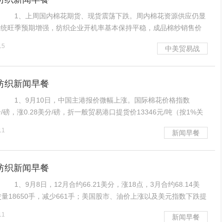
1、上周国内棉花期货、现货震荡下跌。周内棉花资源供应仍显
传统旺季预期增强，纺织企业开机率基本保持平稳，成品棉纱销售价
货略有好转，对棉花原料逢低适量采购。全国新棉大范围成熟且长势
15
中美贸易战
吐絮率近半成，内地多地新棉已陆续采摘少量开秤。 2
耀纺织新闻早餐
1、9月10日，中国主港报价微幅上涨。国际棉花价格指数
分/磅，涨0.28美分/磅，折一般贸易港口提货价13346元/吨（按1%关
国银行中间价计算，下同）；国际棉花价格指数（M）74.05美分/
11
新闻早餐
/磅，折一般贸易港口提货
耀纺织新闻早餐
9月8日，12月合约66.21美分，涨18点，3月合约68.14美
交量18650手，减少661手；美国股市、油价上涨以及美元指数下跌提
E棉花期货收盘小幅上涨。8月份美国就业数据使美联储9月降息概率大
11
新闻早餐
有非常重要的积极作用。