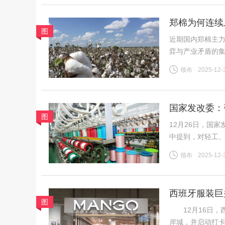
郑棉为何连续
图
近期国内郑棉主
弈与产业矛盾的
险。商品市场整
领布
2025-12-
格上涨提供助力
国家发改委：
图
12月26日，国
中提到，对轻工
织行业规模体量
领布
2025-12-
吸纳就业等方面发
西班牙服装巨
图
12月16日，西
岸城，并启动打