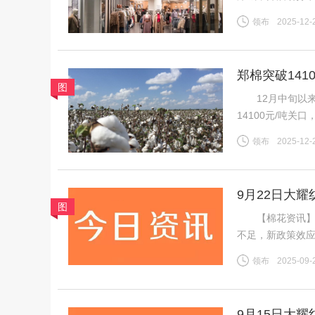
为首批踏入中国
领布
2025-12-
20世纪80年代
郑棉突破14
图
地市场
12月中旬以来，
14100元/吨
区纱线发运持续
领布
2025-12-
挤压，行业竞争
9月22日大
图
【棉花资讯】 
不足，新政策效
利好难以支撑郑
领布
2025-09-
盘ICE期棉同样
9月15日大