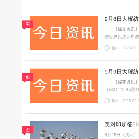
9月8日大耀
图
【棉花资讯】 
暨世界反法西斯战
虽然年度末市场
领布
2025-09-
不足，因此周内郑
9月9日大耀
图
【棉花资讯】 
（SM）75.46美
税计算，汇率按中
领布
2025-09-
磅，跌0.13美分
美对印加征5
图
底
8月28日（周四