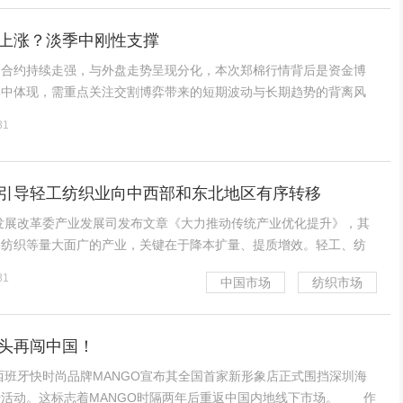
上涨？淡季中刚性支撑
力合约持续走强，与外盘走势呈现分化，本次郑棉行情背后是资金博
集中体现，需重点关注交割博弈带来的短期波动与长期趋势的背离风
体情绪高涨，资金参与度提升，市场对郑棉后期走势预期乐观，为价
31
。新疆棉花种植面积调控政策成为市场核心关注焦点，市场预
引导轻工纺织业向中西部和东北地区有序转移
家发展改革委产业发展司发布文章《大力推动传统产业优化提升》，其
、纺织等量大面广的产业，关键在于降本扩量、提质增效。轻工、纺
大、产品种类多、覆盖范围广，在保障民生、繁荣市场、扩大出口、
31
中国市场
纺织市场
挥着重要作用。“十五五”时期将引导轻工、纺织等产
头再闯中国！
班牙快时尚品牌MANGO宣布其全国首家新形象店正式围挡深圳海
卡活动。这标志着MANGO时隔两年后重返中国内地线下市场。 作