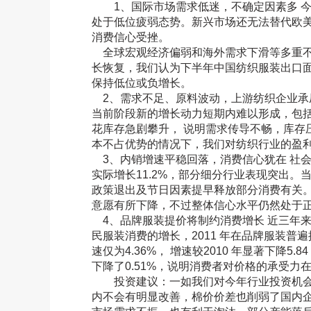
1、国际市场需求低迷，不确定因素多 今
处于低位疲弱态势。新兴市场还无法替代欧
消费信心受挫。
全球宏观经济偏弱和海外需求下滑等多重不
长恢复，我们认为下半年中国纺织服装出口
保持低位或负增长。
2、需求不足、原料波动，上游纺织企业承
当前阶段新的增长动力短期内难以形成，包
花库存急剧攀升， 说明需求传导不畅，库存
本不占优势的情况下，我们对纺织行业的盈
3、内销增速平稳回落，消费信心犹在 社
实际增长11.2%，部分细分行业表现突出
政策退出及节日因素提早释放部分消费有关。
意愿有所下降，不过整体信心水平仍然处于
4、品牌服装提价将制约消费增长 近三年
民服装消费的增长，2011 年在品牌服装
速仅为4.36%， 增速较2010 年显著下降5.
下降了0.51%，说明消费者对价格的承受力
投资建议：一如我们对今年行业投资机会
内不会有明显改善，棉价价差也削弱了国内