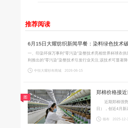
推荐阅读
6月15日大耀纺织新闻早餐：染料绿色技术破局
一、印染环保万事利"零污染"染整技术亮相世界杯球衣供
利推出的"零污染"染整技术引发行业关注,该技术可显著
公认的"耗水大户",全球运动服饰市场每年伴随数千万吨
中恒大耀纱布商城
2026-06-15
郑棉价格接近
图
近期郑棉强势上行，
日），创近4月新
需求分化、内外
领布
2025-12-
（一）供给预期收