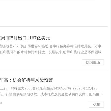
,前5月出口1167亿美元
应链随着2026美加墨世界杯临近,赛事绿色办赛标准持续升级。万事
降低印染环节的水耗和污水排放。长期以来,纺织印染行业是环保领域
印染污水
纺织市场
前高：机会解析与风险预警
郑棉主力2605合约最高触及14265元/吨（2025年12月25
高。行情由供给预期收紧、成本托底及资金推动共同支撑，但高位下
盘背离等风险凸显。以下为核心机会与风险解析。一、核心支撑因素
31
棉花
紧成核心推手 1. 供给预期收紧：