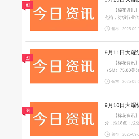
图
【棉花资讯】 
充裕，纺织行业
格持稳且销售走
领布
2025-09-
良好，新疆新棉
9月11日大
图
【棉花资讯】 
（SM）75.88美
税计算，汇率按中
领布
2025-09-
磅，涨0.28美分
9月10日大
图
【棉花资讯】 1、
分，涨18点；成
振棉花市场，IC
领布
2025-09-
增，对金融市场