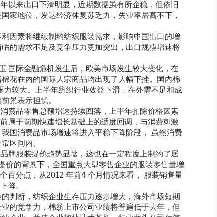
年以来出口下滑明显，近期数据虽有所企稳，但依旧
美国家地位，发达经济体复苏乏力，失业率居高不下，
利因素将继续制约纺织服装需求，影响中国出口的增
面临的需求不足及竞争压力更加突出，出口规模增速将
压 国际金融危机发生后，欧美市场发生较大变化，在
括棉花在内的国际大宗商品均出现了大幅下挫。国内棉
压力较大。上半年纺织行业效益下滑，在外需不足和成
利前景表示担忧。
会消费品零售总额增速持续回落，上半年扣除价格因素
。当前属于前期快速增长基础上的适度回调，与消费刺激
我国消费品市场增速将进入平稳下降阶段， 虽然消费
正常区间内。
来品牌服装提价趋势显著，这也在一定程度上制约了居
普遍提价的背景下，全国重点大型零售企业的服装零售量增
84 个百分点，从2012 年前4 个月情况来看， 服装销售量
在下降。
的判断，纺织企业生存压力逐步增大，海外市场短期
企业的竞争力，棉纺上市公司业绩将普遍低于去年，但