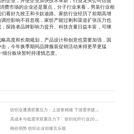
后的企业，并使企业加快技术革新，行业龙头公司估值
内消费市场的企业还是重点，分子行业来看，男装行业相
我们看好九牧王和卡奴迪路。家纺行业经历了前期高增
的调控影响不容忽视，家纺产能过剩和渠道扩张压力也
减，探路者品牌影响力提升、科技含量日益丰富，可继
略高度和长期规划，产品设计和创意也需要加强，国
冲击，今年换季期间品牌服装促销活动来得更早更猛
一细分板块暂时持谨慎态度。
纺织业遭遇双重压力：上游拿棉难 下游需求疲软
高成本与低需求双重压力下 纺织化纤行业2023年如何破局？
棉价弱势 纺织企业却难言乐观