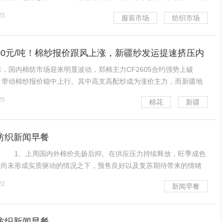
市场的快时尚品牌，MANGO在中国服装行业留下了深刻的印记。
25
服装市场
纺织市场
初，西班牙开始向国际市场开放，越来越多
100元/吨！棉纱报价跟风上涨，新疆纱发运提速挤压内
国内棉纺市场迎来明显波动，郑棉主力CF2605合约强势上破
关口，带动棉纱报价稳中上行。其中高支高配纱成为涨价主力，而新疆地
提速，叠加进口棉纱增长，内地中小纺企的中低支纱市场面临进一步
25
棉花
新疆
格局生变。 据新疆、山东、江苏等多地纺企及
耀纺织新闻早餐
1、上周国内外棉价先扬后抑。在供应压力持续释放，旺季成色
应尚未形成实质驱动的情况之下，预售良好以及复苏期待带来的情绪
棉延续强势行情，转而扭头录得三连跌，盘中刷新近一个月低点。外
22
新闻早餐
先涨后跌，在市场提前消化美联储重启降息决议的前提下
耀纺织新闻早餐