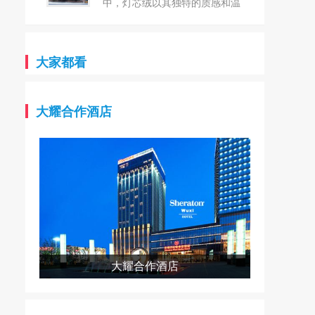
台！`
雅纺织始终坚守“创新、品质、
中，灯芯绒以其独特的质感和温
环保”的核心理念，以匠心精神
暖的触感，再次成为众人瞩目的
织就每一件产品，致力于为全球
焦点。这种源于18世纪的古老面
客户提供最优质的纺织解决方
料，以其细腻的条纹和柔软的手
大家都看
案。 卓雅纺织，坐落芦山县
感，不仅承载着历史的记忆，更
产业集中区，是一家集研发、生
以其独特的魅力与现代设计完美
产、销售于一体的现代化纺织企
融合，展现出无与伦比的时尚气
大耀合作酒店
业。在这里，每一根纱线都凝聚
息。 常州市武进城南纺织品
着卓雅纺织对品质的极致追求和
有限公司，坐落于风景秀丽的江
对创新的无限热情。公司拥有一
苏常州，是一家专注于纺织行业
支经验丰富、技术精湛的团队，
的私营企业。公司成立于1997
他们凭借对纺织行业的深刻理
年，拥有丰富的生产经验和深厚
解，不断推动产品升级和技术革
的行业积淀。 作为生产灯芯
新，让卓雅纺织在纺织领域独树
绒系列的规模型企业，公司拥有
一帜。 在卓雅纺织的众多产
多种先进的生产设备，包括多臂
品中，21S涤棉纱线以其独特的
230剑杆600台，以及灯芯绒的
大耀合作酒店
魅力和卓越的性能脱颖而出。这
烘布机、割绒机、刷毛机、烧毛
款纱线巧妙融合了涤纶的耐磨、
机等80台/套。同时，公司还配
抗皱、易洗快干等特性与棉纤维
备了完善的检测设备，确保产品