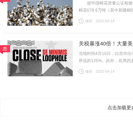
据中国棉花质量公证检验数据，
棉花678.6万吨（其中新疆棉
日新增皮棉公检量降至0.1
领布
2025-04-14
新疆/全国棉花公检总量已基
关税暴涨40倍！大量
图
当地时间4月10日，白宫作出
所说的125%。此外，在周
800美元或以下的中国小额
领布
2025-04-14
到了120%；5月2日至6月
点击加载更