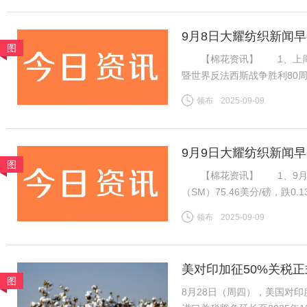
9月8日大耀纺织新闻
图
【棉花资讯】 1、上周国
暨世界反法西斯战争胜利80
虽然年度末市场供需趋紧，但
领布
2025-09-09
不足，因此周内郑棉维持震荡
9月9日大耀纺织新闻
图
【棉花资讯】 1、9月8
（SM）75.46美分/磅，跌0
税计算，汇率按中国银行中间价
领布
2025-09-09
磅，跌0.13美分/磅，折一
美对印加征50%关税正
图
底
8月28日（周四），美国对