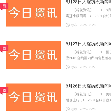
8月28日大耀纺织新闻
图
【棉花资讯】 1、8月2
震荡小幅回调，CF2601合约开
14075元，跌45元。旧作
领布
2025-08-28
下游棉纱市场交投一般，棉纱
8月27日大耀纺织新闻
图
【棉花资讯】 1、据了解，
应2601合约疆内库销售基差在
价在15400-15550元/
领布
2025-08-27
内地库新疆机采棉4129B含杂
8月26日大耀纺织新闻
图
【棉花资讯】 1、美联储
增仓上行，CF2601合约开盘
消耗，新棉上市前供应预期偏
领布
2025-08-26