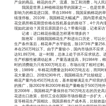
产业的商品。棉花的生产、流通、加工和消费，与人民
我国是世界上种植棉花较早的国家之一，也是世界上
影响力的棉花进口国。早在1994年，我国采购棉花的
续涨停板。2010年，我国棉花大幅减产，国内需求成
花交易所棉花期货价格在投机基金的推动下，4个月内涨
现如此波动？其背后原因是什么？带着问题，记者采访
记者：进口棉花份额是怎样逐年增多的？
陈艳军：回顾我国棉花生产和进出口历史，可以分为以
生产条件落后，棉花单产水平较低，除1973年产量256
本在250万吨以下。由于产量较小，国内市场供不应求
达91.89万吨。这一时期，总体上处于供不应求状态。
生产积极性被调动起来，产量迅速提高，到1984年，
时的消费能力只有300万吨左右，市场出现了相对过剩
快，1989年，年棉花消费量达到400万吨左右，而
花大量进口。20世纪90年代，我国棉花生产比较稳定，除
棉花产量均在450万吨左右，基本能够满足生产经营的
的推广，除2002年和2003年棉花产量略低于500万吨
至2008年，我国棉花产量保持在750万吨左右的历
花进出口政策，纺织工业在国际市场份额进一步扩大，
亚等棉花生产国相比，我国原棉生产成本高，比较效益