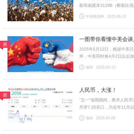
勒等南疆库3129B（断裂比强度2
CF2509合约，下同）；而
中国棉花网
2025-06-12
比强度28-30CN/TEX）基差
一图带你看懂中美会谈
图
2025年5月12日，根据中
率，中美同时将4月2日以后
2025年4月以后加征的“对等
领布
2025-05-13
施24%。再加上2月美国以
人民币，大涨！
图
“五一”假期期间，离岸人民
升穿7.20关口，为去年11月
7.2056。“现在开始出现
领布
2025-05-06
美股、美债、美元涨。同时，