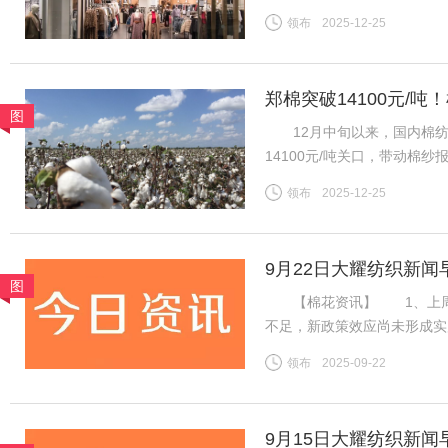
为首批踏入中国市场的快时
领布
2025-12-25
20世纪80年代初，西班牙
郑棉突破14100元/
图
地市场
12月中旬以来，国内棉纺市
14100元/吨关口，带动棉
区纱线发运持续提速，叠加进
领布
2025-12-25
挤压，行业竞争格局生变。
9月22日大耀纺织新闻
图
【棉花资讯】 1、上周国
不足，新政策效应尚未形成实
利好难以支撑郑棉延续强势行
领布
2025-09-22
盘ICE期棉同样先涨后跌，
9月15日大耀纺织新闻