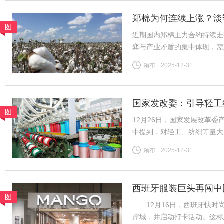
郑棉为何连续上涨？淡
图
近期国内郑棉主力合约持续走
弈与产业矛盾的集中体现，需
险。商品市场整体情绪高涨，
领布
2025-12-31
格上涨提供助力。新疆棉花种
国家发改委：引导轻工
图
12月26日，国家发展改革
中提到，对轻工、纺织等量大
织行业规模体量大、产品种类
领布
2025-12-31
吸纳就业等方面发挥着重要作
西班牙服装巨头再闯中
图
12月16日，西班牙快时尚
岸城，并启动打卡活动。这标