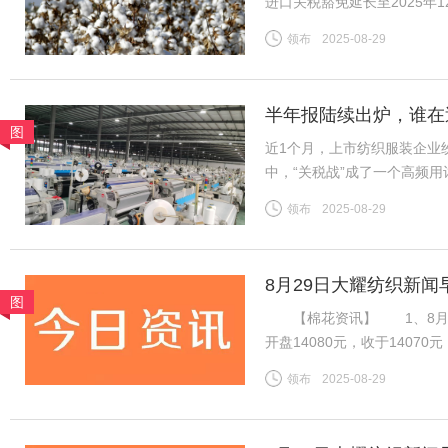
进口关税豁免延长至2025
收约11%的关税。财政部表示
领布
2025-08-29
今年最后三个月。 这一
半年报陆续出炉，谁在
图
近1个月，上市纺织服装企业
中，“关税战”成了一个高频
净利为基准，将上市纺企20
领布
2025-08-29
关税战到底影响几何？谁在逆
8月29日大耀纺织新闻
图
【棉花资讯】 1、8月28
开盘14080元，收于140
加速流出，下游棉纱市场交投
领布
2025-08-29
期国内供应偏紧预期仍在，等