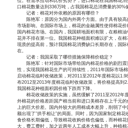
位。在需求拉动和比价劣势下，进口棉花在我国棉花消费
口棉花数量达到336万吨，占我国棉花总消费量的30%
记者：棉花对外依赖的原因有哪些？
陈艳军：原因分为国内外两个方面。由于具有较高的
市场影响。在国际市场上，棉花的金融属性使得棉花价
国内棉花市场。在国内，我国耕地面积有限，在粮棉油
花并不排在第一位。我国棉花种植面积难以扩大，在棉
现质的提高前，预计我国棉花消费缺口长期存在，国际
在。
记者：我国采取了哪些措施保障棉价稳定？
陈艳军：针对国际市场带给国内棉花价格的剧烈震荡
性，实现我国棉花生产的可持续性，2011年国际市场棉
启动棉花临时收储政策，对2011至2012年度棉花以1.
布2012至2013年度棉花临时收储政策，将价格提高到2
我国棉花种植面积因价格下跌而下降。
棉花收储政策的实施，虽然缓解了2011至2012年
外棉花的价格差距国产棉当前和进口美棉存在上千元的价
上的巨大价差。国内外较大的用棉成本差异，削弱了中
额出现了"拱手相让"的局面。同时，因为国家制定棉
食价格长期偏低，导致棉花收购价格也偏低，而种棉花
大，费工费时，加之近两年人工成本大幅上升，种植棉