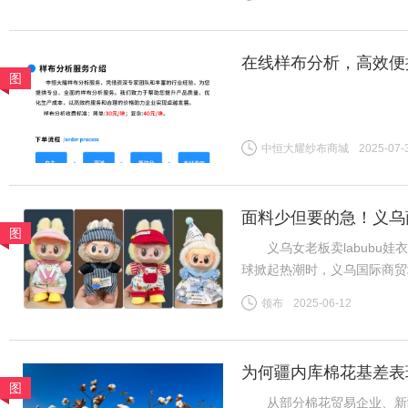
增订单数量有限，但旺季需求
在线样布分析，高效便
图
中恒大耀纱布商城
2025-07-
面料少但要的急！义乌商
图
义乌女老板卖labubu娃衣
球掀起热潮时，义乌国际商贸
板谷会杰的娃衣工厂里，六七
领布
2025-06-12
终空空如也——订单像潮水般
为何疆内库棉花基差表
图
从部分棉花贸易企业、新疆