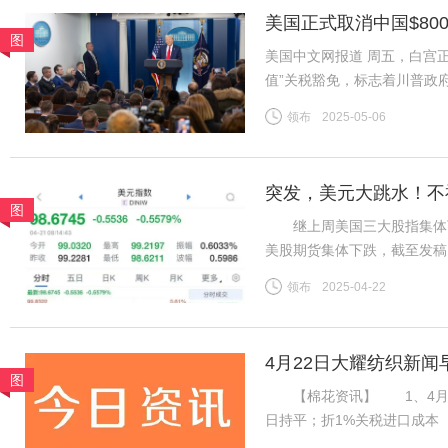
美国正式取消中国$80
图
美国中文网报道 周五，白宫正
值”关税豁免，标志着川普政
于今年2月签署的行政命令，
领布
2025-05-06
包裹积压的混乱局面而推迟实
突发，美元大跳水！不
图
继上周美国三大股指集体下
美股期货集体下跌，截至发稿，道
指数期货下跌0.90%。 北
领布
2025-04-22
2022年4月以来首次。截至
4月22日大耀纺织新闻
图
【棉花资讯】 1、4月21日
日持平；折1%关税进口成本（
杂费）13985元/吨；国内31