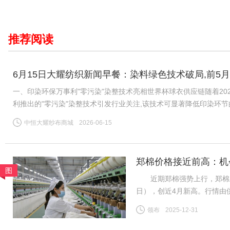
推荐阅读
6月15日大耀纺织新闻早餐：染料绿色技术破局,前5月
一、印染环保万事利"零污染"染整技术亮相世界杯球衣供应链随着20
利推出的"零污染"染整技术引发行业关注,该技术可显著降低印染环
公认的"耗水大户",全球运动服饰市场每年伴随数千万吨印染污水
中恒大耀纱布商城
2026-06-15
郑棉价格接近前高：机
图
近期郑棉强势上行，郑棉主力26
日），创近4月新高。行情由
需求分化、内外盘背离等风险
领布
2025-12-31
（一）供给预期收紧成核心推