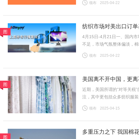
领布
2025-04-22
棉山东到厂价3128B级14
纺织市场对美出口订单
图
4月15日-4月21日一、国
不足，市场气氛整体偏淡，棉
导，市场整体变化不大，夏季
领布
2025-04-22
续，中小厂订单压力增加。全
美国离不开中国，更离
图
近期，美国所谓的“对等关税
注，其中更包括众多纺织服装
者，长期以优质产品和服务满
领布
2025-04-15
跨境电商及小额包裹更是惠及
多重压力之下 我国棉
图