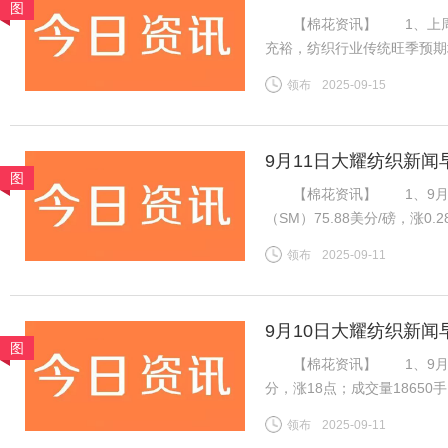
图
【棉花资讯】 1、上周国
充裕，纺织行业传统旺季预期
格持稳且销售走货略有好转，
领布
2025-09-15
良好，新疆新棉吐絮率近半
9月11日大耀纺织新闻
图
【棉花资讯】 1、9月1
（SM）75.88美分/磅，涨0
税计算，汇率按中国银行中间价
领布
2025-09-11
磅，涨0.28美分/磅，折一般
9月10日大耀纺织新闻
图
【棉花资讯】 1、9月8日，
分，涨18点；成交量1865
振棉花市场，ICE棉花期货
领布
2025-09-11
增，对金融市场有非常重要的