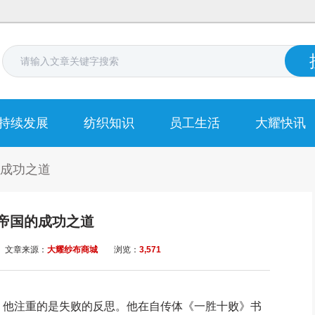
持续发展
纺织知识
员工生活
大耀快讯
成功之道
帝国的成功之道
文章来源：
大耀纱布商城
浏览：
3,571
他注重的是失败的反思。他在自传体《一胜十败》书