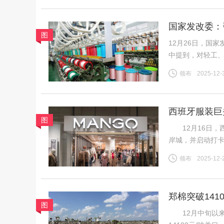
国家发改委：
图
12月26日，国
中提到，对轻工
织行业规模体量
领布
2025-12-
吸纳就业等方面发
西班牙服装巨
图
12月16日，西
岸城，并启动打
为首批踏入中国
领布
2025-12-
20世纪80年代
郑棉突破14
图
地市场
12月中旬以来，