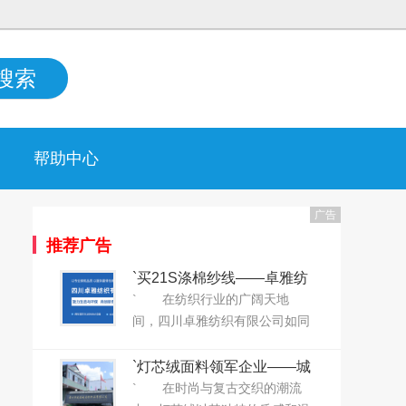
搜索
帮助中心
广告
推荐广告
`买21S涤棉纱线——卓雅纺
织给您“打折”！`
` 在纺织行业的广阔天地
间，四川卓雅纺织有限公司如同
一股清新的风，以其深厚的底蕴
和卓越的品质，赢得了业界的广
`灯芯绒面料领军企业——城
泛赞誉。自2019年成立以来，卓
南纺织正式上线大耀领布平
` 在时尚与复古交织的潮流