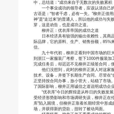
中，总结道：“成功来自于无数次的失败累积
一个事业成功的领导者，应该认清自己的
古语是：“智者千虑，必有一失。”柳井正借用
神”是“走过来”的普通人，所以他的成功与
芽，这是劝告，也是成功之道。
柳井正：优衣库帝国的成功之道
日本经济具有较强的输出依赖性，其商品在
际品牌，它的原料、生产、销售份额，85%
信。
九十年代初，柳井正看到中国市场的巨大潜
到浙江一家服装厂考察，签下1000件服装
完成任务后，却迟迟不见柳井正续签合同，
他们没想到，此时的柳井正派人对这家服
技术、设备，并签下长期生产合同。尽管在“
正坚持按合同办事，放小管大，站稳了市场。如
了国际影响，柳井正用诚信之道说明成功企
“优衣库”今日的辉煌是从昨日的失败发展
受经济形势影响和市场调研失误，柳井正在伦
库”陷入困境，但柳井正靠着长期经营中形成
场，并获得新的贷款，扭转了被动局面。