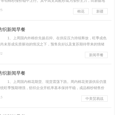
关口，带动棉纱报价稳中上行。其中高支高配纱成为涨价主力，而新疆地
提速，叠加进口棉纱增长，内地中小纺企的中低支纱市场面临进一步
25
棉花
新疆
格局生变。 据新疆、山东、江苏等多地纺企及
耀纺织新闻早餐
1、上周国内外棉价先扬后抑。在供应压力持续释放，旺季成色
应尚未形成实质驱动的情况之下，预售良好以及复苏期待带来的情绪
棉延续强势行情，转而扭头录得三连跌，盘中刷新近一个月低点。外
22
新闻早餐
先涨后跌，在市场提前消化美联储重启降息决议的前提下
耀纺织新闻早餐
1、上周国内棉花期货、现货震荡下跌。周内棉花资源供应仍显
传统旺季预期增强，纺织企业开机率基本保持平稳，成品棉纱销售价
货略有好转，对棉花原料逢低适量采购。全国新棉大范围成熟且长势
15
中美贸易战
吐絮率近半成，内地多地新棉已陆续采摘少量开秤。 2