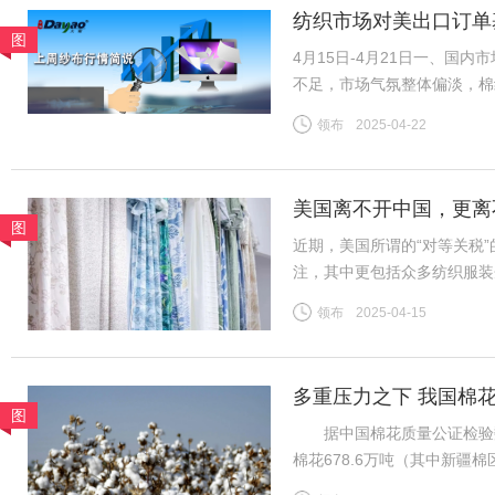
纺织市场对美出口订单
图
4月15日-4月21日一、国
不足，市场气氛整体偏淡，棉
导，市场整体变化不大，夏季
领布
2025-04-22
续，中小厂订单压力增加。全
美国离不开中国，更离
图
近期，美国所谓的“对等关税
注，其中更包括众多纺织服装
者，长期以优质产品和服务满
领布
2025-04-15
跨境电商及小额包裹更是惠及
多重压力之下 我国棉
图
据中国棉花质量公证检验数据，
棉花678.6万吨（其中新疆棉
日新增皮棉公检量降至0.1