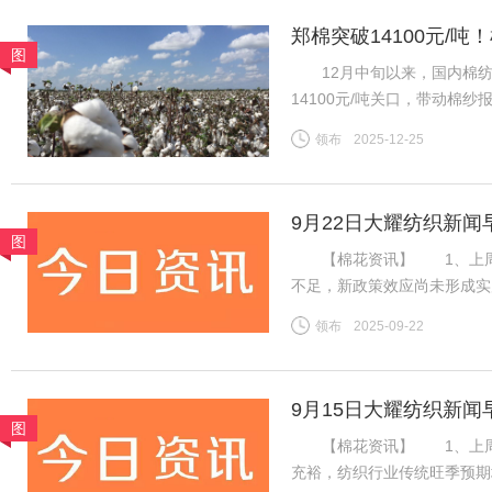
郑棉突破14100元/
图
地市场
12月中旬以来，国内棉纺市
14100元/吨关口，带动棉
区纱线发运持续提速，叠加进
领布
2025-12-25
挤压，行业竞争格局生变。
9月22日大耀纺织新闻
图
【棉花资讯】 1、上周国
不足，新政策效应尚未形成实
利好难以支撑郑棉延续强势行
领布
2025-09-22
盘ICE期棉同样先涨后跌，
9月15日大耀纺织新闻
图
【棉花资讯】 1、上周国
充裕，纺织行业传统旺季预期