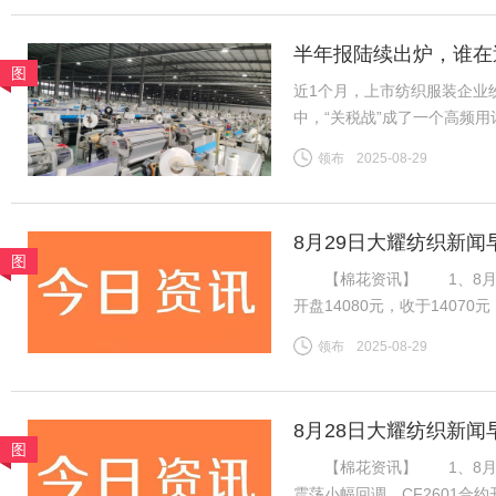
半年报陆续出炉，谁在
图
近1个月，上市纺织服装企业
中，“关税战”成了一个高频
净利为基准，将上市纺企20
领布
2025-08-29
关税战到底影响几何？谁在逆
8月29日大耀纺织新闻
图
【棉花资讯】 1、8月28
开盘14080元，收于140
加速流出，下游棉纱市场交投
领布
2025-08-29
期国内供应偏紧预期仍在，等
8月28日大耀纺织新闻
图
【棉花资讯】 1、8月2
震荡小幅回调，CF2601合约开