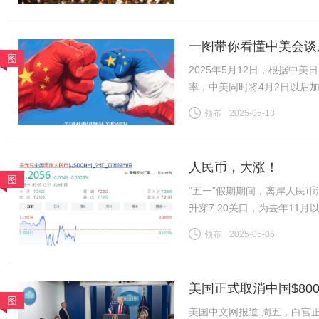
比强度28-30CN/TEX）基差
一图带你看懂中美会谈
图
2025年5月12日，根据中
率，中美同时将4月2日以后
2025年4月以后加征的“对等
领布
2025-05-13
施24%。再加上2月美国以
人民币，大涨！
图
“五一”假期期间，离岸人民
升穿7.20关口，为去年11月
7.2056。“现在开始出现
领布
2025-05-06
美股、美债、美元涨。同时，
美国正式取消中国$80
图
美国中文网报道 周五，白宫正