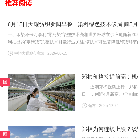
推荐阅读
6月15日大耀纺织新闻早餐：染料绿色技术破局,前5月
一、印染环保万事利"零污染"染整技术亮相世界杯球衣供应链随着20
利推出的"零污染"染整技术引发行业关注,该技术可显著降低印染环
公认的"耗水大户",全球运动服饰市场每年伴随数千万吨印染污水
中恒大耀纱布商城
2026-06-15
郑棉价格接近前高：机
图
近期郑棉强势上行，郑棉主力26
日），创近4月新高。行情由
需求分化、内外盘背离等风险
领布
2025-12-31
（一）供给预期收紧成核心推
郑棉为何连续上涨？淡
图