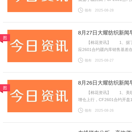
14075元，跌45元。旧作
领布
2025-08-28
下游棉纱市场交投一般，棉纱
8月27日大耀纺织新闻
图
【棉花资讯】 1、据了解，
应2601合约疆内库销售基差在
价在15400-15550元/
领布
2025-08-27
内地库新疆机采棉4129B含杂
8月26日大耀纺织新闻
图
【棉花资讯】 1、美联储
增仓上行，CF2601合约开盘
消耗，新棉上市前供应预期偏
领布
2025-08-26
增订单数量有限，但旺季需求