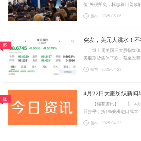
值”关税豁免，标志着川普政
于今年2月签署的行政命令，
领布
2025-05-06
包裹积压的混乱局面而推迟实
突发，美元大跳水！不
图
继上周美国三大股指集体下
美股期货集体下跌，截至发稿，道
指数期货下跌0.90%。 北
领布
2025-04-22
2022年4月以来首次。截至
4月22日大耀纺织新闻
图
【棉花资讯】 1、4月21日
日持平；折1%关税进口成本（
杂费）13985元/吨；国内31
领布
2025-04-22
棉山东到厂价3128B级14