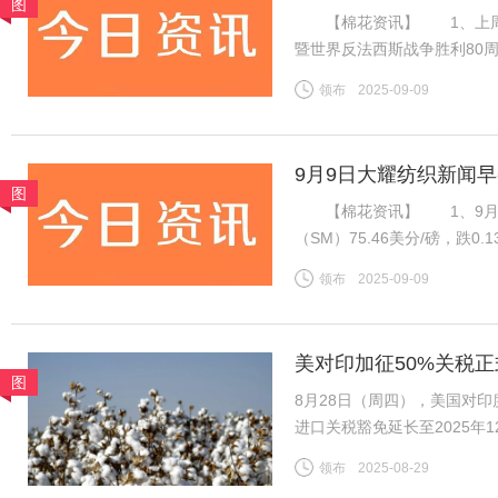
图
【棉花资讯】 1、上周国
暨世界反法西斯战争胜利80
虽然年度末市场供需趋紧，但
领布
2025-09-09
不足，因此周内郑棉维持震荡
9月9日大耀纺织新闻
图
【棉花资讯】 1、9月8
（SM）75.46美分/磅，跌0
税计算，汇率按中国银行中间价
领布
2025-09-09
磅，跌0.13美分/磅，折一
美对印加征50%关税正
图
底
8月28日（周四），美国对
进口关税豁免延长至2025
收约11%的关税。财政部表示
领布
2025-08-29
今年最后三个月。 这一