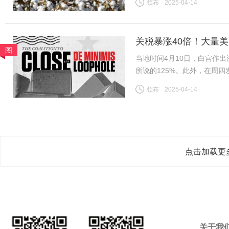
领布
2025-04-14
新疆/全国棉花公检总量已基
关税暴涨40倍！大量
图
当地时间4月10日，白宫作出
所说的125%。此外，在周
800美元或以下的中国小额
领布
2025-04-14
到了120%；5月2日至6月
点击加载更
关于我