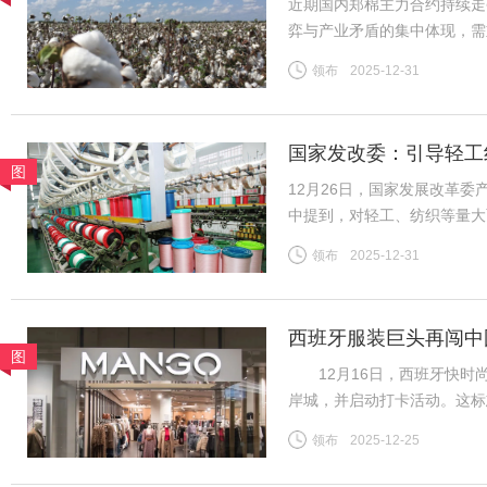
近期国内郑棉主力合约持续走
弈与产业矛盾的集中体现，需
险。商品市场整体情绪高涨，
领布
2025-12-31
格上涨提供助力。新疆棉花种
国家发改委：引导轻工
图
12月26日，国家发展改革
中提到，对轻工、纺织等量大
织行业规模体量大、产品种类
领布
2025-12-31
吸纳就业等方面发挥着重要作
西班牙服装巨头再闯中
图
12月16日，西班牙快时尚
岸城，并启动打卡活动。这标
为首批踏入中国市场的快时
领布
2025-12-25
20世纪80年代初，西班牙