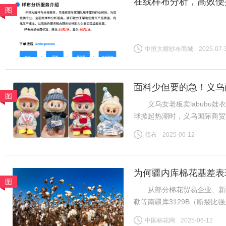
在线样布分析，高效便
图
中恒大耀纱布商城
2025-07-
面料少但要的急！义乌商
图
义乌女老板卖labubu娃衣
球掀起热潮时，义乌国际商贸
板谷会杰的娃衣工厂里，六七
领布
2025-06-12
终空空如也——订单像潮水般
为何疆内库棉花基差表
图
从部分棉花贸易企业、新疆
勒等南疆库3129B（断裂比强度2
CF2509合约，下同）；而
中国棉花网
2025-06-12