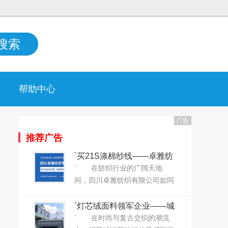
搜索
帮助中心
广告
推荐广告
`买21S涤棉纱线——卓雅纺
织给您“打折”！`
` 在纺织行业的广阔天地
间，四川卓雅纺织有限公司如同
一股清新的风，以其深厚的底蕴
和卓越的品质，赢得了业界的广
`灯芯绒面料领军企业——城
泛赞誉。自2019年成立以来，卓
南纺织正式上线大耀领布平
` 在时尚与复古交织的潮流