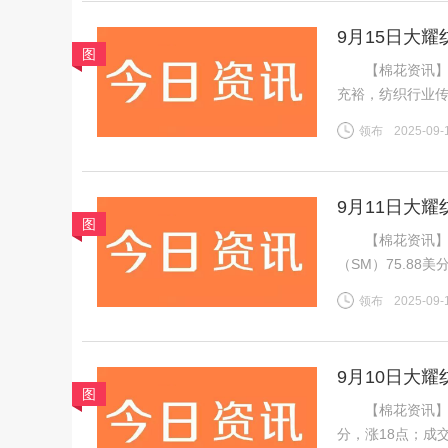
9月15日大
图
【棉花资讯】 
充裕，纺织行业
格持稳且销售走
领布
2025-09-
良好，新疆新棉
9月11日大
图
【棉花资讯】 
（SM）75.88美
税计算，汇率按中
领布
2025-09-
磅，涨0.28美分
9月10日大
图
【棉花资讯】 1、
分，涨18点；成