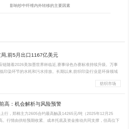
影响纱中纤维内外转移的主要因素
,前5月出口1167亿美元
应链随着2026美加墨世界杯临近,赛事绿色办赛标准持续升级。万事
降低印染环节的水耗和污水排放。长期以来,纺织印染行业是环保领域
印染污水
纺织市场
前高：机会解析与风险预警
郑棉主力2605合约最高触及14265元/吨（2025年12月25
高。行情由供给预期收紧、成本托底及资金推动共同支撑，但高位下
盘背离等风险凸显。以下为核心机会与风险解析。一、核心支撑因素