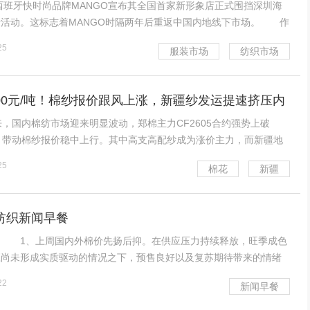
班牙快时尚品牌MANGO宣布其全国首家新形象店正式围挡深圳海
卡活动。这标志着MANGO时隔两年后重返中国内地线下市场。 作
市场的快时尚品牌，MANGO在中国服装行业留下了深刻的印记。
25
服装市场
纺织市场
初，西班牙开始向国际市场开放，越来越多
100元/吨！棉纱报价跟风上涨，新疆纱发运提速挤压内
国内棉纺市场迎来明显波动，郑棉主力CF2605合约强势上破
关口，带动棉纱报价稳中上行。其中高支高配纱成为涨价主力，而新疆地
提速，叠加进口棉纱增长，内地中小纺企的中低支纱市场面临进一步
25
棉花
新疆
格局生变。 据新疆、山东、江苏等多地纺企及
耀纺织新闻早餐
1、上周国内外棉价先扬后抑。在供应压力持续释放，旺季成色
应尚未形成实质驱动的情况之下，预售良好以及复苏期待带来的情绪
棉延续强势行情，转而扭头录得三连跌，盘中刷新近一个月低点。外
22
新闻早餐
先涨后跌，在市场提前消化美联储重启降息决议的前提下