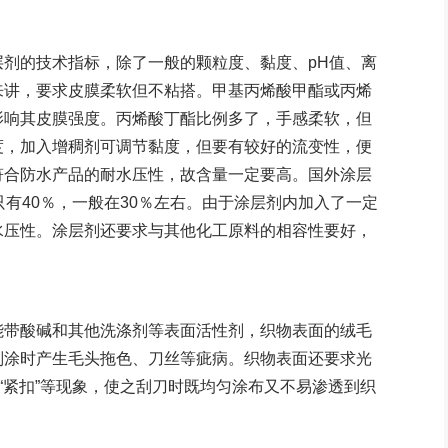
的技术指标，除了一般的颗粒度、黏度、pH值、离
来讲，要求皮膜柔软但不粘搭。甲基丙烯酸甲酯或丙烯
影响其皮膜强度。丙烯酸丁酯比例多了，手感柔软，但
度，加入增稠剂可调节黏度，但要有较好的流变性，便
符合防水产品的耐水压性，故含量一定要高。国外涂层
只有40％，一般在30％左右。由于涂层剂内加入了一定
水压性。涂层剂还要求与其他化工原料的相容性要好，
带酸碱和其他洗涤剂等表面活性剂，织物表面的绒毛
刮涂时产生毛头拖色、刀丝等疵病。织物表面还要求光
“紧扣”等现象，使之刮刀时既均匀涂布又不易渗透到织