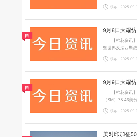
振棉花市场，IC
领布
2025-09-
增，对金融市场
9月8日大耀
图
【棉花资讯】 
暨世界反法西斯战
虽然年度末市场
领布
2025-09-
不足，因此周内郑
9月9日大耀
图
【棉花资讯】 
（SM）75.46美
税计算，汇率按中
领布
2025-09-
磅，跌0.13美分
美对印加征5