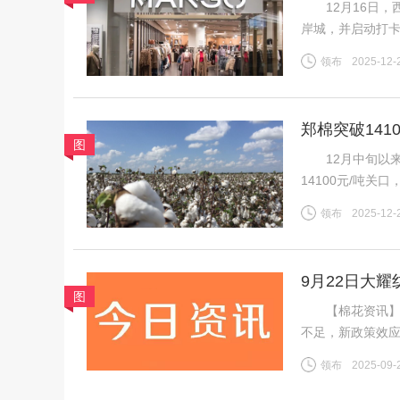
12月16日，西
岸城，并启动打
为首批踏入中国
领布
2025-12-
20世纪80年代
郑棉突破14
图
地市场
12月中旬以来，
14100元/吨
区纱线发运持续
领布
2025-12-
挤压，行业竞争
9月22日大
图
【棉花资讯】 
不足，新政策效
利好难以支撑郑
领布
2025-09-
盘ICE期棉同样