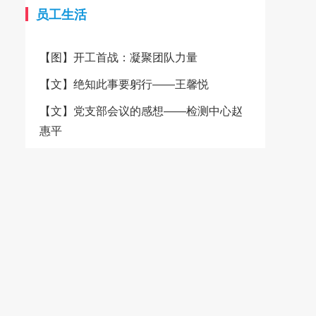
的柔软、透气、吸湿等天然优
质量的稳定与可靠。在经营方
员工生活
势，成为制作高端服装和精美家
面，城南纺织秉承“品质、诚
纺产品的理想选择。 为了更
信、客户至上”的经营宗旨，致
【图】开工首战：凝聚团队力量
好地服务广大客户，卓雅纺织决
力于为客户提供高品质的纺织产
定携手大耀领布平台，共同开启
品和服务。公司产品90%销往美
【文】绝知此事要躬行——王馨悦
一站式便捷服务的新纪元。通过
国、日本、法国、意大利、加拿
大耀领布平台，客户可以轻松了
大、韩国、香港等十多个国家和
【文】党支部会议的感想——检测中心赵
解卓雅纺织的产品信息、品质优
地区，产品质量、交期、服务都
惠平
势以及定制服务，并且平台还提
赢得了客户的信赖。 为了进
供了一站式便捷服务，包括在线
一步提升客户体验，城南纺织积
咨询、快速下单、物流跟踪等，
极融入互联网+的浪潮，加入了
极大地提升了交易的便捷性和效
大耀领布平台，并设立了自有小
率。客户无需再为繁琐的采购流
商城，方便客户随时随地浏览和
程而烦恼，只需轻点鼠标，即可
选购产品。 城南纺织的灯芯
轻松完成采购任务。 详情请
绒面料种类繁多，无论是经典的
登录大耀领布平台卓雅纺织旗舰
C100%纯棉灯芯绒，还是融入了
店 卓雅纺织始终坚守品质承
弹性纤维，都以其独特的质感和
诺，注重环保和可持续发展。公
色彩赢得了市场的广泛赞誉。特
司积极响应国家的环保政策，采
有的环锭纺技术和仿平绒工艺，