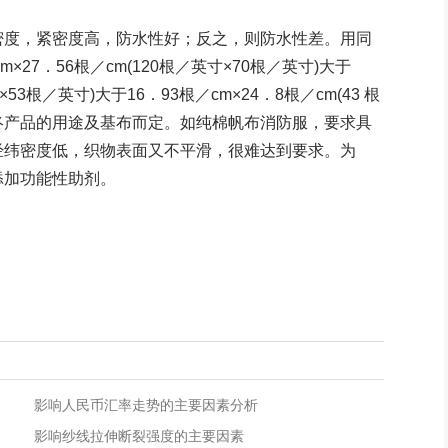
度，紧密度高，防水性好；反之，则防水性差。用同
27．56根／cm(120根／英寸×70根／英寸)大于
×53根／英寸)大于16．93根／cm×24．8根／cm(43 根
最终产品的用途及基布而定。如纯棉帆布消防服，要求具
经纬密度低，织物表面又不平滑，很难达到要求。为
添加功能性助剂。
影响人民币汇率走势的主要因素分析
影响纱线拉伸断裂强度的主要因素