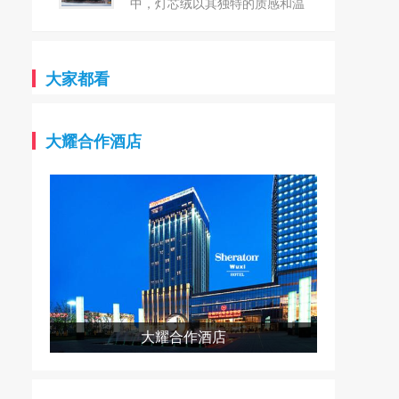
台！`
雅纺织始终坚守“创新、品质、
中，灯芯绒以其独特的质感和温
环保”的核心理念，以匠心精神
暖的触感，再次成为众人瞩目的
织就每一件产品，致力于为全球
焦点。这种源于18世纪的古老面
客户提供最优质的纺织解决方
料，以其细腻的条纹和柔软的手
大家都看
案。 卓雅纺织，坐落芦山县
感，不仅承载着历史的记忆，更
产业集中区，是一家集研发、生
以其独特的魅力与现代设计完美
产、销售于一体的现代化纺织企
融合，展现出无与伦比的时尚气
大耀合作酒店
业。在这里，每一根纱线都凝聚
息。 常州市武进城南纺织品
着卓雅纺织对品质的极致追求和
有限公司，坐落于风景秀丽的江
对创新的无限热情。公司拥有一
苏常州，是一家专注于纺织行业
支经验丰富、技术精湛的团队，
的私营企业。公司成立于1997
他们凭借对纺织行业的深刻理
年，拥有丰富的生产经验和深厚
解，不断推动产品升级和技术革
的行业积淀。 作为生产灯芯
新，让卓雅纺织在纺织领域独树
绒系列的规模型企业，公司拥有
一帜。 在卓雅纺织的众多产
多种先进的生产设备，包括多臂
品中，21S涤棉纱线以其独特的
230剑杆600台，以及灯芯绒的
大耀合作酒店
魅力和卓越的性能脱颖而出。这
烘布机、割绒机、刷毛机、烧毛
款纱线巧妙融合了涤纶的耐磨、
机等80台/套。同时，公司还配
抗皱、易洗快干等特性与棉纤维
备了完善的检测设备，确保产品