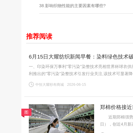
38.影响织物性能的主要因素有哪些?
推荐阅读
6月15日大耀纺织新闻早餐：染料绿色技术破局
一、印染环保万事利"零污染"染整技术亮相世界杯球衣供
利推出的"零污染"染整技术引发行业关注,该技术可显著
公认的"耗水大户",全球运动服饰市场每年伴随数千万吨
中恒大耀纱布商城
2026-06-15
郑棉价格接近
图
近期郑棉强势上行，
日），创近4月新
需求分化、内外