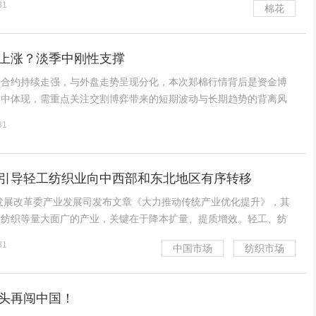
31
棉花
紧成核心推手 1. 供给预期收紧：
上涨？淡季中刚性支撑
力合约持续走强，与外盘走势呈现分化，本次郑棉行情背后是资金博
集中体现，需重点关注交割博弈带来的短期波动与长期趋势的背离风
体情绪高涨，资金参与度提升，市场对郑棉后期走势预期乐观，为价
31
。新疆棉花种植面积调控政策成为市场核心关注焦点，市场预
引导轻工纺织业向中西部和东北地区有序转移
家发展改革委产业发展司发布文章《大力推动传统产业优化提升》，其
、纺织等量大面广的产业，关键在于降本扩量、提质增效。轻工、纺
大、产品种类多、覆盖范围广，在保障民生、繁荣市场、扩大出口、
31
中国市场
纺织市场
挥着重要作用。“十五五”时期将引导轻工、纺织等产
头再闯中国！