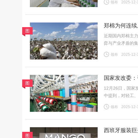
领布
2025-12-
（一）供给预期收
郑棉为何连续
图
近期国内郑棉主
弈与产业矛盾的
险。商品市场整
领布
2025-12-
格上涨提供助力
国家发改委：
图
12月26日，国
中提到，对轻工
织行业规模体量
领布
2025-12-
吸纳就业等方面发
西班牙服装巨
图