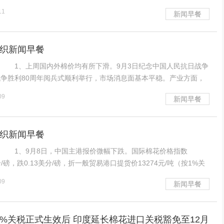
E棉花期货收盘小幅上涨。8月份美国就业数据使美联储9月降息概率大
11
新闻早餐
有非常重要的积极作用。
纺织新闻早餐
1、上周国内外棉价均有所下滑。9月3日纪念中国人民抗日战争
争胜利80周年阅兵式顺利举行，市场消息面基本平稳。产业方面，
供需趋紧，但新疆棉即将上市，下游纺织市场复苏缓慢，价格承接力
09
新闻早餐
棉维持震荡下滑走势。国际方面，本周四个交易日I
纺织新闻早餐
1、9月8日，中国主港报价微幅下跌。国际棉花价格指数
分/磅，跌0.13美分/磅，折一般贸易港口提货价13274元/吨（按1%关
国银行中间价计算，下同）；国际棉花价格指数（M）73.63美分/
09
新闻早餐
/磅，折一般贸易港口提货价
0%关税正式生效后 印度延长棉花进口关税豁免至12月