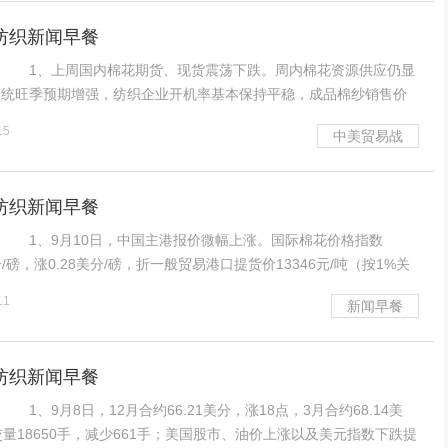
耀纺织新闻早餐
1、上周国内棉花期货、现货震荡下跌。周内棉花资源供应仍显
传统旺季预期增强，纺织企业开机率基本保持平稳，成品棉纱销售价
货略有好转，对棉花原料逢低适量采购。全国新棉大范围成熟且长势
15
中美贸易战
吐絮率近半成，内地多地新棉已陆续采摘少量开秤。 2
耀纺织新闻早餐
1、9月10日，中国主港报价微幅上涨。国际棉花价格指数
分/磅，涨0.28美分/磅，折一般贸易港口提货价13346元/吨（按1%关
国银行中间价计算，下同）；国际棉花价格指数（M）74.05美分/
11
新闻早餐
/磅，折一般贸易港口提货
耀纺织新闻早餐
9月8日，12月合约66.21美分，涨18点，3月合约68.14美
交量18650手，减少661手；美国股市、油价上涨以及美元指数下跌提