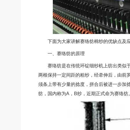
下面为大家讲解赛络纺棉纱的优缺点及应
一、赛络纺的原理
赛络纺是在传统环锭细纱机上纺出类似于
两根保持一定间距的粗纱，经牵伸后，由前
须条上带有少量的捻度，拼合后被进一步加
纺，国内称为A，B纱，近期正式命为赛络纺