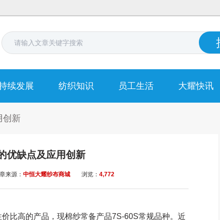
持续发展
纺织知识
员工生活
大耀快讯
用创新
的优缺点及应用创新
章来源：
中恒大耀纱布商城
浏览：
4,772
高的产品，现棉纱常备产品7S-60S常规品种。近