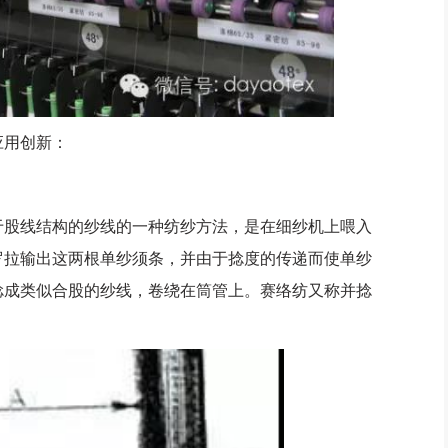
用创新：
股线结构的纱线的一种纺纱方法，是在细纱机上喂入
罗拉输出这两根单纱须条，并由于捻度的传递而使单纱
捻成类似合股的纱线，卷绕在筒管上。赛络纺又称并捻
。