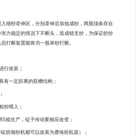
入细纱牵伸区，分别牵伸后加捻成纱，两股须条存在
纱张力稳定的情况下不断头，造成错支纱，为保证纺纱
头后打断装置能将另一股单纱打断。
进行改装；
具有一定距离的双槽结构；
；
粗纱喂入；
S捻生产，锭子传动要相应改变；
环锭纺细纱机都可以改装为赛络纺机器）；