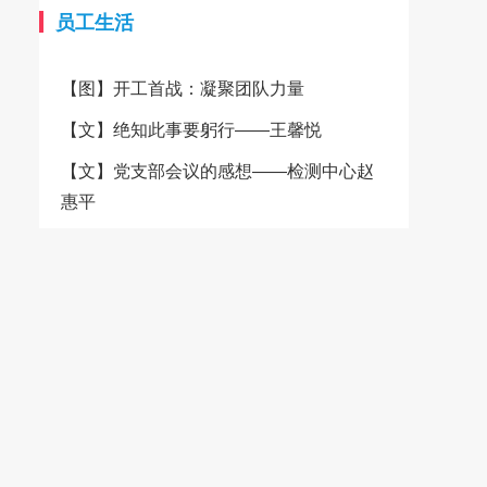
的柔软、透气、吸湿等天然优
质量的稳定与可靠。在经营方
员工生活
势，成为制作高端服装和精美家
面，城南纺织秉承“品质、诚
纺产品的理想选择。 为了更
信、客户至上”的经营宗旨，致
【图】开工首战：凝聚团队力量
好地服务广大客户，卓雅纺织决
力于为客户提供高品质的纺织产
定携手大耀领布平台，共同开启
品和服务。公司产品90%销往美
【文】绝知此事要躬行——王馨悦
一站式便捷服务的新纪元。通过
国、日本、法国、意大利、加拿
大耀领布平台，客户可以轻松了
大、韩国、香港等十多个国家和
【文】党支部会议的感想——检测中心赵
解卓雅纺织的产品信息、品质优
地区，产品质量、交期、服务都
惠平
势以及定制服务，并且平台还提
赢得了客户的信赖。 为了进
供了一站式便捷服务，包括在线
一步提升客户体验，城南纺织积
咨询、快速下单、物流跟踪等，
极融入互联网+的浪潮，加入了
极大地提升了交易的便捷性和效
大耀领布平台，并设立了自有小
率。客户无需再为繁琐的采购流
商城，方便客户随时随地浏览和
程而烦恼，只需轻点鼠标，即可
选购产品。 城南纺织的灯芯
轻松完成采购任务。 详情请
绒面料种类繁多，无论是经典的
登录大耀领布平台卓雅纺织旗舰
C100%纯棉灯芯绒，还是融入了
店 卓雅纺织始终坚守品质承
弹性纤维，都以其独特的质感和
诺，注重环保和可持续发展。公
色彩赢得了市场的广泛赞誉。特
司积极响应国家的环保政策，采
有的环锭纺技术和仿平绒工艺，