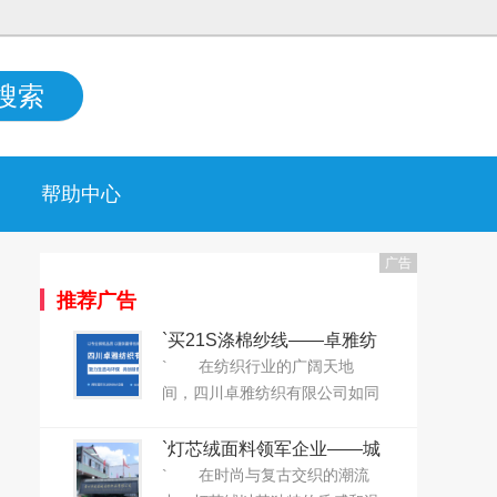
搜索
帮助中心
广告
推荐广告
`买21S涤棉纱线——卓雅纺
织给您“打折”！`
` 在纺织行业的广阔天地
间，四川卓雅纺织有限公司如同
一股清新的风，以其深厚的底蕴
和卓越的品质，赢得了业界的广
`灯芯绒面料领军企业——城
泛赞誉。自2019年成立以来，卓
南纺织正式上线大耀领布平
` 在时尚与复古交织的潮流