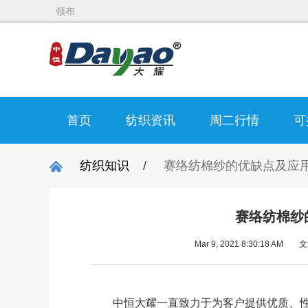
领布
首页
纺织资讯
周二行情
可
纺织知识
/
赛络纺棉纱的优缺点及应
赛络纺棉纱
Mar 9, 2021 8:30:18 AM
文
中恒大耀一直致力于为客户提供优质、性价比