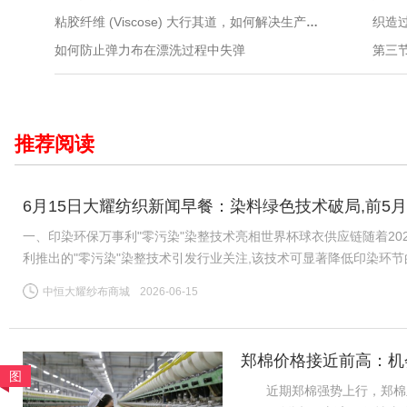
粘胶纤维 (Viscose) 大行其道，如何解决生产过程中的环保问题？细数行业的最新举措
如何防止弹力布在漂洗过程中失弹
第三节
推荐阅读
6月15日大耀纺织新闻早餐：染料绿色技术破局,前5月
一、印染环保万事利"零污染"染整技术亮相世界杯球衣供应链随着20
利推出的"零污染"染整技术引发行业关注,该技术可显著降低印染环
公认的"耗水大户",全球运动服饰市场每年伴随数千万吨印染污水
中恒大耀纱布商城
2026-06-15
郑棉价格接近前高：机
图
近期郑棉强势上行，郑棉主力26