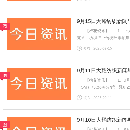
盘ICE期棉同样先涨后跌，
9月15日大耀纺织新闻
图
【棉花资讯】 1、上周国
充裕，纺织行业传统旺季预期
格持稳且销售走货略有好转，
领布
2025-09-15
良好，新疆新棉吐絮率近半
9月11日大耀纺织新闻
图
【棉花资讯】 1、9月1
（SM）75.88美分/磅，涨0
税计算，汇率按中国银行中间价
领布
2025-09-11
磅，涨0.28美分/磅，折一般
9月10日大耀纺织新闻
图
【棉花资讯】 1、9月8日，