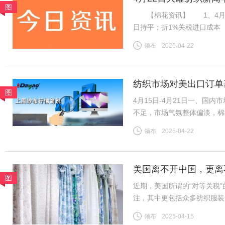
图
【棉花资讯】 1、4月21日
日持平；折1%关税进口成本（
杂费）13985元/吨；国内31
领布
2025-04-22
棉山东到厂价3128B级14
纺织市场对美出口订单
图
4月15日-4月21日一、国
不足，市场气氛整体偏淡，棉
导，市场整体变化不大，夏季
领布
2025-04-22
续，中小厂订单压力增加。全
美国离不开中国，更离
图
近期，美国所谓的“对等关税
注，其中更包括众多纺织服装
者，长期以优质产品和服务满
领布
2025-04-15
跨境电商及小额包裹更是惠及