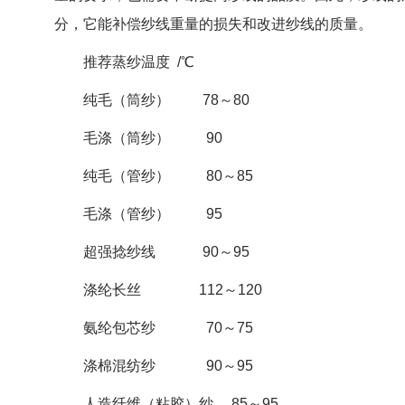
分，它能补偿纱线重量的损失和改进纱线的质量。
推荐蒸纱温度 /℃
纯毛（筒纱） 78～80
毛涤（筒纱） 90
纯毛（管纱） 80～85
毛涤（管纱） 95
超强捻纱线 90～95
涤纶长丝 112～120
氨纶包芯纱 70～75
涤棉混纺纱 90～95
人造纤维（粘胶）纱 85～95