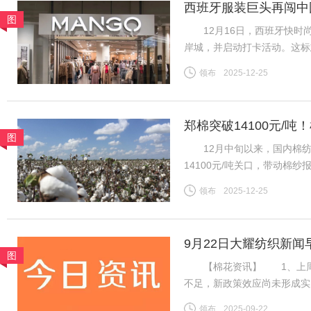
西班牙服装巨头再闯中
图
12月16日，西班牙快时尚
岸城，并启动打卡活动。这标
为首批踏入中国市场的快时
领布
2025-12-25
20世纪80年代初，西班牙
郑棉突破14100元/
图
地市场
12月中旬以来，国内棉纺市
14100元/吨关口，带动棉
区纱线发运持续提速，叠加进
领布
2025-12-25
挤压，行业竞争格局生变。
9月22日大耀纺织新闻
图
【棉花资讯】 1、上周国
不足，新政策效应尚未形成实
利好难以支撑郑棉延续强势行
领布
2025-09-22