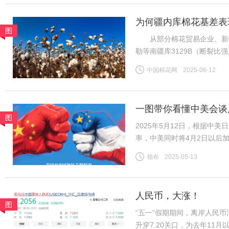
为何疆内库棉花基差表
图
从部分棉花贸易企业、新疆
勒等南疆库3129B（断裂比强度2
CF2509合约，下同）；而
中国棉花网
2025-06-12
比强度28-30CN/TEX）基差
一图带你看懂中美会谈
图
2025年5月12日，根据中
率，中美同时将4月2日以后
2025年4月以后加征的“对等
领布
2025-05-13
施24%。再加上2月美国以
人民币，大涨！
图
“五一”假期期间，离岸人民
升穿7.20关口，为去年11月