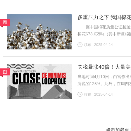
多重压力之下 我国棉
图
据中国棉花质量公证检验数据，
棉花678.6万吨（其中新疆棉
日新增皮棉公检量降至0.1
领布
2025-04-14
新疆/全国棉花公检总量已基
关税暴涨40倍！大量
图
当地时间4月10日，白宫作出
所说的125%。此外，在周
800美元或以下的中国小额
领布
2025-04-14
到了120%；5月2日至6月
点击加载更