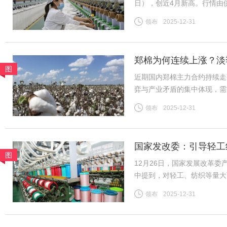
日），创近4月新高。行情由
需求分化、内外盘背离等风险
领布
2025-12-31
（一）供给预期收紧成核心推
郑棉为何连续上涨？淡
图
近期国内郑棉主力合约持续走
弈与产业矛盾的集中体现，需
险。商品市场整体情绪高涨，
领布
2025-12-31
格上涨提供助力。新疆棉花种
国家发改委：引导轻工
图
12月26日，国家发展改革
中提到，对轻工、纺织等量大
织行业规模体量大、产品种类
领布
2025-12-31
吸纳就业等方面发挥着重要作