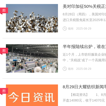
美对印加征50%关税正
图
底
8月28日（周四），美国对
进口关税豁免延长至2025
收约11%的关税。财政部表示
领布
2025-08-29
今年最后三个月。 这一
半年报陆续出炉，谁在
图
近1个月，上市纺织服装企业
中，“关税战”成了一个高频
净利为基准，将上市纺企20
领布
2025-08-29
关税战到底影响几何？谁在逆
8月29日大耀纺织新闻
图
【棉花资讯】 1、8月28
开盘14080元，收于140