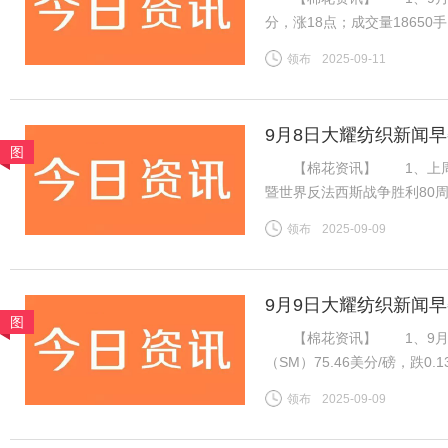
分，涨18点；成交量1865
振棉花市场，ICE棉花期货
领布
2025-09-11
增，对金融市场有非常重要的
9月8日大耀纺织新闻
图
【棉花资讯】 1、上周国
暨世界反法西斯战争胜利80
虽然年度末市场供需趋紧，但
领布
2025-09-09
不足，因此周内郑棉维持震荡
9月9日大耀纺织新闻
图
【棉花资讯】 1、9月8
（SM）75.46美分/磅，跌0
税计算，汇率按中国银行中间价
领布
2025-09-09
磅，跌0.13美分/磅，折一