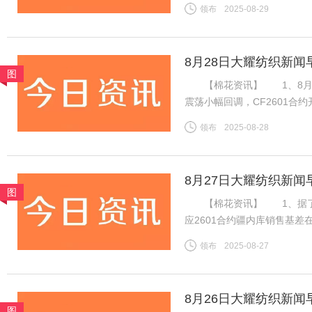
加速流出，下游棉纱市场交投
领布
2025-08-29
期国内供应偏紧预期仍在，等
8月28日大耀纺织新闻
图
【棉花资讯】 1、8月2
震荡小幅回调，CF2601合约开
14075元，跌45元。旧作
领布
2025-08-28
下游棉纱市场交投一般，棉纱
8月27日大耀纺织新闻
图
【棉花资讯】 1、据了解，
应2601合约疆内库销售基差在
价在15400-15550元/
领布
2025-08-27
内地库新疆机采棉4129B含杂
8月26日大耀纺织新闻
图