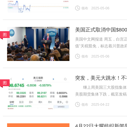
7.2056。“现在开始出现
领布
2025-05-06
美股、美债、美元涨。同时，
美国正式取消中国$80
图
美国中文网报道 周五，白宫正
值”关税豁免，标志着川普政
于今年2月签署的行政命令，
领布
2025-05-06
包裹积压的混乱局面而推迟实
突发，美元大跳水！不
图
继上周美国三大股指集体下
美股期货集体下跌，截至发稿，道
指数期货下跌0.90%。 北
领布
2025-04-22
2022年4月以来首次。截至
4月22日大耀纺织新闻