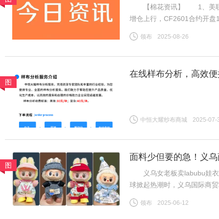
【棉花资讯】 1、美联储
增仓上行，CF2601合约开盘
消耗，新棉上市前供应预期偏
领布
2025-08-26
增订单数量有限，但旺季需求
在线样布分析，高效便
图
中恒大耀纱布商城
2025-07-
面料少但要的急！义乌商
图
义乌女老板卖labubu娃衣
球掀起热潮时，义乌国际商贸
板谷会杰的娃衣工厂里，六七
领布
2025-06-12
终空空如也——订单像潮水般