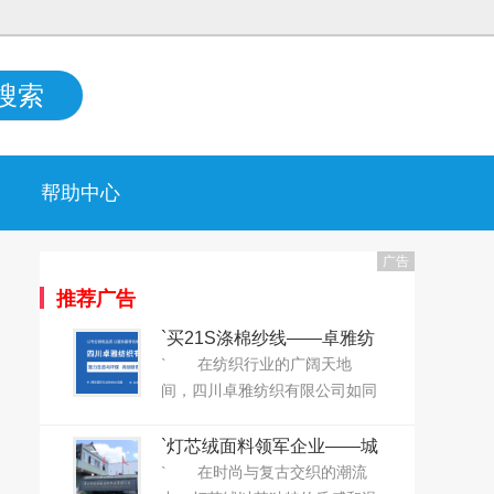
搜索
帮助中心
广告
推荐广告
`买21S涤棉纱线——卓雅纺
织给您“打折”！`
` 在纺织行业的广阔天地
间，四川卓雅纺织有限公司如同
一股清新的风，以其深厚的底蕴
和卓越的品质，赢得了业界的广
`灯芯绒面料领军企业——城
泛赞誉。自2019年成立以来，卓
南纺织正式上线大耀领布平
` 在时尚与复古交织的潮流