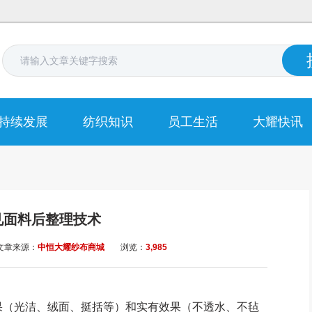
持续发展
纺织知识
员工生活
大耀快讯
见面料后整理技术
文章来源：
中恒大耀纱布商城
浏览：
3,985
（光洁、绒面、挺括等）和实有效果（不透水、不毡