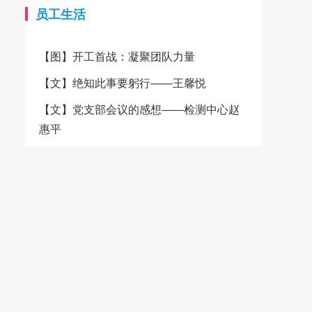
的柔软、透气、吸湿等天然优
质量的稳定与可靠。在经营方
员工生活
势，成为制作高端服装和精美家
面，城南纺织秉承“品质、诚
纺产品的理想选择。 为了更
信、客户至上”的经营宗旨，致
【图】开工首战：凝聚团队力量
好地服务广大客户，卓雅纺织决
力于为客户提供高品质的纺织产
定携手大耀领布平台，共同开启
品和服务。公司产品90%销往美
【文】绝知此事要躬行——王馨悦
一站式便捷服务的新纪元。通过
国、日本、法国、意大利、加拿
大耀领布平台，客户可以轻松了
大、韩国、香港等十多个国家和
【文】党支部会议的感想——检测中心赵
解卓雅纺织的产品信息、品质优
地区，产品质量、交期、服务都
惠平
势以及定制服务，并且平台还提
赢得了客户的信赖。 为了进
供了一站式便捷服务，包括在线
一步提升客户体验，城南纺织积
咨询、快速下单、物流跟踪等，
极融入互联网+的浪潮，加入了
极大地提升了交易的便捷性和效
大耀领布平台，并设立了自有小
率。客户无需再为繁琐的采购流
商城，方便客户随时随地浏览和
程而烦恼，只需轻点鼠标，即可
选购产品。 城南纺织的灯芯
轻松完成采购任务。 详情请
绒面料种类繁多，无论是经典的
登录大耀领布平台卓雅纺织旗舰
C100%纯棉灯芯绒，还是融入了
店 卓雅纺织始终坚守品质承
弹性纤维，都以其独特的质感和
诺，注重环保和可持续发展。公
色彩赢得了市场的广泛赞誉。特
司积极响应国家的环保政策，采
有的环锭纺技术和仿平绒工艺，