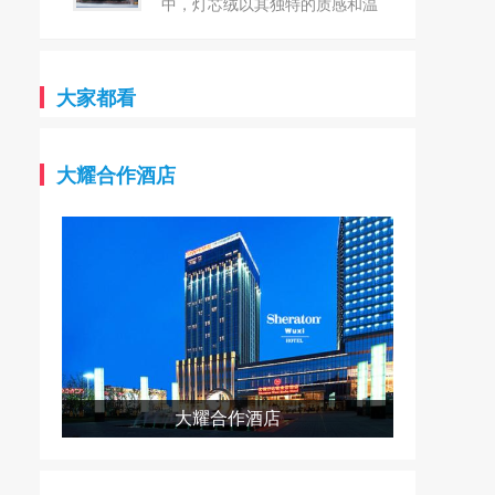
台！`
雅纺织始终坚守“创新、品质、
中，灯芯绒以其独特的质感和温
环保”的核心理念，以匠心精神
暖的触感，再次成为众人瞩目的
织就每一件产品，致力于为全球
焦点。这种源于18世纪的古老面
客户提供最优质的纺织解决方
料，以其细腻的条纹和柔软的手
大家都看
案。 卓雅纺织，坐落芦山县
感，不仅承载着历史的记忆，更
产业集中区，是一家集研发、生
以其独特的魅力与现代设计完美
产、销售于一体的现代化纺织企
融合，展现出无与伦比的时尚气
大耀合作酒店
业。在这里，每一根纱线都凝聚
息。 常州市武进城南纺织品
着卓雅纺织对品质的极致追求和
有限公司，坐落于风景秀丽的江
对创新的无限热情。公司拥有一
苏常州，是一家专注于纺织行业
支经验丰富、技术精湛的团队，
的私营企业。公司成立于1997
他们凭借对纺织行业的深刻理
年，拥有丰富的生产经验和深厚
解，不断推动产品升级和技术革
的行业积淀。 作为生产灯芯
新，让卓雅纺织在纺织领域独树
绒系列的规模型企业，公司拥有
一帜。 在卓雅纺织的众多产
多种先进的生产设备，包括多臂
品中，21S涤棉纱线以其独特的
230剑杆600台，以及灯芯绒的
大耀合作酒店
魅力和卓越的性能脱颖而出。这
烘布机、割绒机、刷毛机、烧毛
款纱线巧妙融合了涤纶的耐磨、
机等80台/套。同时，公司还配
抗皱、易洗快干等特性与棉纤维
备了完善的检测设备，确保产品