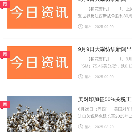
图
【棉花资讯】 1、上周国
暨世界反法西斯战争胜利80
虽然年度末市场供需趋紧，但
领布
2025-09-09
不足，因此周内郑棉维持震荡
9月9日大耀纺织新闻
图
【棉花资讯】 1、9月8
（SM）75.46美分/磅，跌0
税计算，汇率按中国银行中间价
领布
2025-09-09
磅，跌0.13美分/磅，折一
美对印加征50%关税正
图
底
8月28日（周四），美国对
进口关税豁免延长至2025
收约11%的关税。财政部表示
领布
2025-08-29
今年最后三个月。 这一