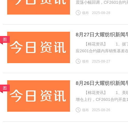
震荡小幅回调，CF2601合约开
14075元，跌45元。旧作
领布
2025-08-28
下游棉纱市场交投一般，棉纱
8月27日大耀纺织新闻
图
【棉花资讯】 1、据了解，
应2601合约疆内库销售基差在
价在15400-15550元/
领布
2025-08-27
内地库新疆机采棉4129B含杂
8月26日大耀纺织新闻
图
【棉花资讯】 1、美联储
增仓上行，CF2601合约开盘
消耗，新棉上市前供应预期偏
领布
2025-08-26
增订单数量有限，但旺季需求