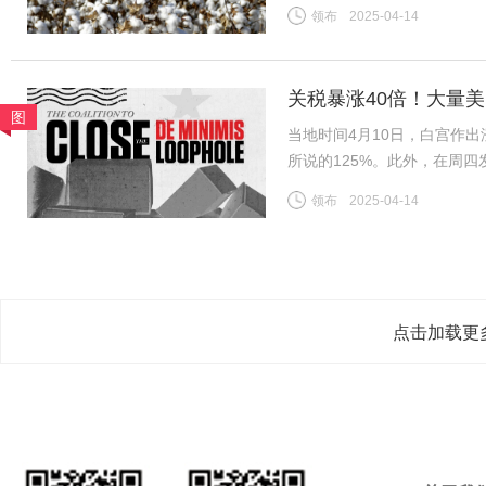
日新增皮棉公检量降至0.1
领布
2025-04-14
新疆/全国棉花公检总量已基
关税暴涨40倍！大量
图
当地时间4月10日，白宫作出
所说的125%。此外，在周
800美元或以下的中国小额
领布
2025-04-14
到了120%；5月2日至6月
点击加载更