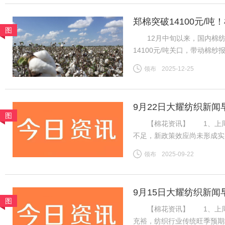
郑棉突破14100元/
图
地市场
12月中旬以来，国内棉纺市
14100元/吨关口，带动棉
区纱线发运持续提速，叠加进
领布
2025-12-25
挤压，行业竞争格局生变。
9月22日大耀纺织新闻
图
【棉花资讯】 1、上周国
不足，新政策效应尚未形成实
利好难以支撑郑棉延续强势行
领布
2025-09-22
盘ICE期棉同样先涨后跌，
9月15日大耀纺织新闻
图
【棉花资讯】 1、上周国
充裕，纺织行业传统旺季预期