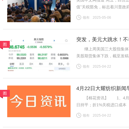
美国中文网报道 周五，白宫正
值”关税豁免，标志着川普政
于今年2月签署的行政命令，
领布
2025-05-06
包裹积压的混乱局面而推迟实
突发，美元大跳水！不
图
继上周美国三大股指集体下
美股期货集体下跌，截至发稿，道
指数期货下跌0.90%。 北
领布
2025-04-22
2022年4月以来首次。截至
4月22日大耀纺织新闻
图
【棉花资讯】 1、4月21日
日持平；折1%关税进口成本（
杂费）13985元/吨；国内31
领布
2025-04-22
棉山东到厂价3128B级14