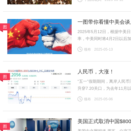
比强度28-30CN/TEX）基差
一图带你看懂中美会谈
图
2025年5月12日，根据中
率，中美同时将4月2日以后
2025年4月以后加征的“对等
领布
2025-05-13
施24%。再加上2月美国以
人民币，大涨！
图
“五一”假期期间，离岸人民
升穿7.20关口，为去年11月
7.2056。“现在开始出现
领布
2025-05-06
美股、美债、美元涨。同时，
美国正式取消中国$80
图