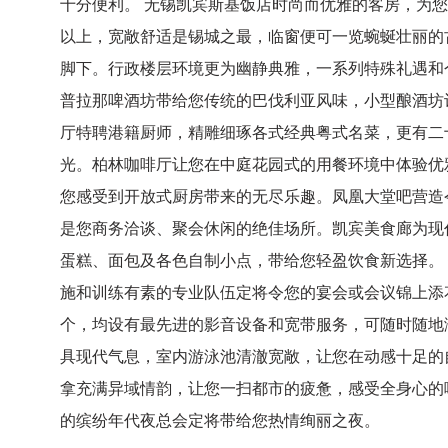
十分便利。 无锡凯宾斯基饭店时尚而优雅的客房，为您
以上，宽敞舒适是锡城之最，临窗便可一览蜿蜒壮丽的
脚下。行政楼层环境更为幽静典雅，一系列特殊礼遇和
普拉那啤酒坊带给您传统的巴伐利亚风味，小型酿酒坊
厅特聘港籍厨师，精雕细琢各式经典粤式名菜，更有二
光。柏林咖啡厅让您在中庭花园式的用餐环境中体验优
您感受到开放式厨房带来的无尽乐趣。凤凰大堂吧营造
是您商务洽谈、聚会休闲的绝佳场所。凯宾美食廊为现
蛋糕、面包及各色自制小点，带给您轻盈饮食新选择。
施和训练有素的专业队伍定将令您的宴会或会议锦上添
个，均设有最先进的影音设备和宽带服务，可随时随地
具现代气息，室内游泳池清澈宽敞，让您在动感十足的
拿充满异域情韵，让您一扫都市的疲惫，感受全身心的
的缤纷年代夜总会定将带给您热情绚丽之夜。