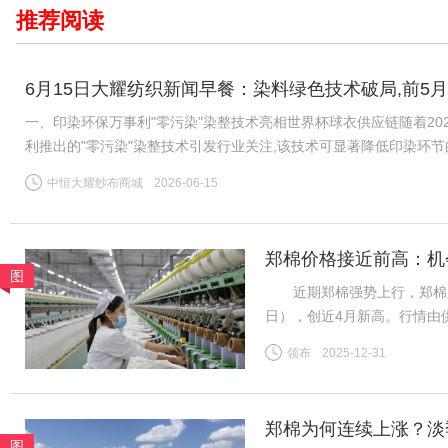
推荐阅读
6月15日大耀纺织新闻早餐：染料绿色技术破局,前5月
一、印染环保万事利"零污染"染整技术亮相世界杯球衣供应链随着20
利推出的"零污染"染整技术引发行业关注,该技术可显著降低印染环
公认的"耗水大户",全球运动服饰市场每年伴随数千万吨印染污水
中恒大耀纱布商城
2026-06-15
郑棉价格接近前高：机
图
近期郑棉强势上行，郑棉主力26
日），创近4月新高。行情由
需求分化、内外盘背离等风险
领布
2025-12-31
（一）供给预期收紧成核心推
郑棉为何连续上涨？淡
图