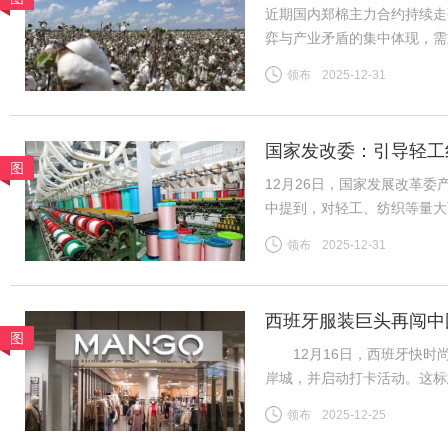
近期国内郑棉主力合约持续走
弈与产业矛盾的集中体现，需
险。商品市场整体情绪高涨，
领布
2025-12-31
格上涨提供助力。新疆棉花种
国家发改委：引导轻工
图
12月26日，国家发展改革
中提到，对轻工、纺织等量大
织行业规模体量大、产品种类
领布
2025-12-31
吸纳就业等方面发挥着重要作
西班牙服装巨头再闯中
图
12月16日，西班牙快时尚
岸城，并启动打卡活动。这标
为首批踏入中国市场的快时
领布
2025-12-25
20世纪80年代初，西班牙