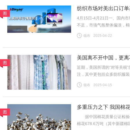
纺织市场对美出口订单
图
4月15日-4月21日一、国
不足，市场气氛整体偏淡，棉
导，市场整体变化不大，夏季
领布
2025-04-22
续，中小厂订单压力增加。全
美国离不开中国，更离
图
近期，美国所谓的“对等关税
注，其中更包括众多纺织服装
者，长期以优质产品和服务满
领布
2025-04-15
跨境电商及小额包裹更是惠及
多重压力之下 我国棉
图
据中国棉花质量公证检验数据，
棉花678.6万吨（其中新疆棉