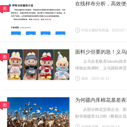
在线样布分析，高效便
图
中恒大耀纱布商城
2025-07-
面料少但要的急！义乌商
图
义乌女老板卖labubu娃衣
球掀起热潮时，义乌国际商贸
板谷会杰的娃衣工厂里，六七
领布
2025-06-12
终空空如也——订单像潮水般
为何疆内库棉花基差表
图
从部分棉花贸易企业、新疆
勒等南疆库3129B（断裂比强度2
CF2509合约，下同）；而
中国棉花网
2025-06-12