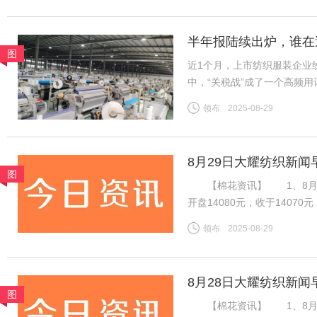
半年报陆续出炉，谁在
图
近1个月，上市纺织服装企业
中，“关税战”成了一个高频
净利为基准，将上市纺企20
领布
2025-08-29
关税战到底影响几何？谁在逆
8月29日大耀纺织新闻
图
【棉花资讯】 1、8月28
开盘14080元，收于140
加速流出，下游棉纱市场交投
领布
2025-08-29
期国内供应偏紧预期仍在，等
8月28日大耀纺织新闻
图
【棉花资讯】 1、8月2