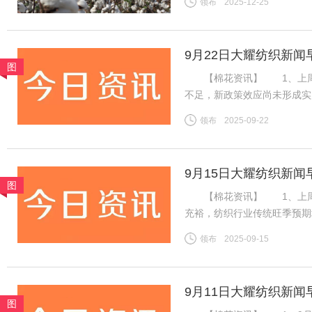
领布
2025-12-25
挤压，行业竞争格局生变。
9月22日大耀纺织新闻
图
【棉花资讯】 1、上周国
不足，新政策效应尚未形成实
利好难以支撑郑棉延续强势行
领布
2025-09-22
盘ICE期棉同样先涨后跌，
9月15日大耀纺织新闻
图
【棉花资讯】 1、上周国
充裕，纺织行业传统旺季预期
格持稳且销售走货略有好转，
领布
2025-09-15
良好，新疆新棉吐絮率近半
9月11日大耀纺织新闻
图