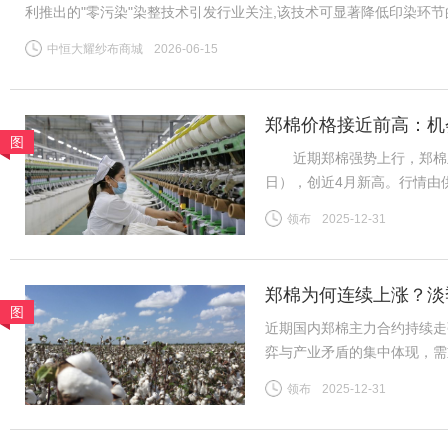
利推出的"零污染"染整技术引发行业关注,该技术可显著降低印染环
公认的"耗水大户",全球运动服饰市场每年伴随数千万吨印染污水
中恒大耀纱布商城
2026-06-15
郑棉价格接近前高：机
图
近期郑棉强势上行，郑棉主力26
日），创近4月新高。行情由
需求分化、内外盘背离等风险
领布
2025-12-31
（一）供给预期收紧成核心推
郑棉为何连续上涨？淡
图
近期国内郑棉主力合约持续走
弈与产业矛盾的集中体现，需
险。商品市场整体情绪高涨，
领布
2025-12-31
格上涨提供助力。新疆棉花种