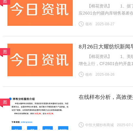
图
【棉花资讯】 1、据了解，
应2601合约疆内库销售基差在
价在15400-15550元/
领布
2025-08-27
内地库新疆机采棉4129B含杂
8月26日大耀纺织新闻
图
【棉花资讯】 1、美联储
增仓上行，CF2601合约开盘
消耗，新棉上市前供应预期偏
领布
2025-08-26
增订单数量有限，但旺季需求
在线样布分析，高效便
图
中恒大耀纱布商城
2025-07-