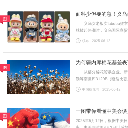
面料少但要的急！义乌商
图
义乌女老板卖labubu娃衣
球掀起热潮时，义乌国际商贸
板谷会杰的娃衣工厂里，六七
领布
2025-06-12
终空空如也——订单像潮水般
为何疆内库棉花基差表
图
从部分棉花贸易企业、新疆
勒等南疆库3129B（断裂比强度2
CF2509合约，下同）；而
中国棉花网
2025-06-12
比强度28-30CN/TEX）基差
一图带你看懂中美会谈
图
2025年5月12日，根据中
率，中美同时将4月2日以后