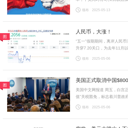
2025年4月以后加征的“对等
领布
2025-05-13
施24%。再加上2月美国以
人民币，大涨！
图
“五一”假期期间，离岸人民
升穿7.20关口，为去年11月
7.2056。“现在开始出现
领布
2025-05-06
美股、美债、美元涨。同时，
美国正式取消中国$80
图
美国中文网报道 周五，白宫正
值”关税豁免，标志着川普政
于今年2月签署的行政命令，
领布
2025-05-06
包裹积压的混乱局面而推迟实