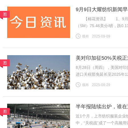
9月9日大耀纺织新闻
图
【棉花资讯】 1、9月8
（SM）75.46美分/磅，跌0
税计算，汇率按中国银行中间价
领布
2025-09-09
磅，跌0.13美分/磅，折一
美对印加征50%关税正
图
底
8月28日（周四），美国对
进口关税豁免延长至2025
收约11%的关税。财政部表示
领布
2025-08-29
今年最后三个月。 这一
半年报陆续出炉，谁在
图
近1个月，上市纺织服装企业
中，“关税战”成了一个高频