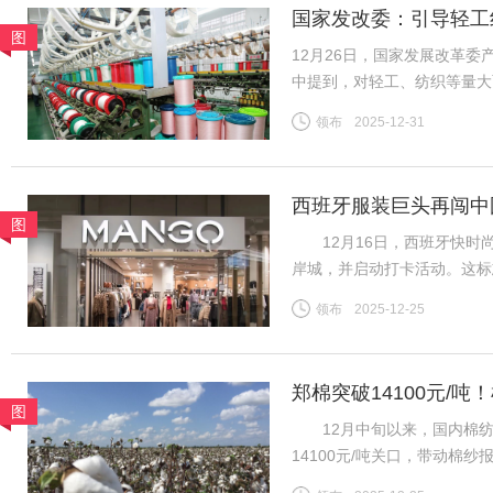
国家发改委：引导轻工
图
12月26日，国家发展改革
中提到，对轻工、纺织等量大
织行业规模体量大、产品种类
领布
2025-12-31
吸纳就业等方面发挥着重要作
西班牙服装巨头再闯中
图
12月16日，西班牙快时尚
岸城，并启动打卡活动。这标
为首批踏入中国市场的快时
领布
2025-12-25
20世纪80年代初，西班牙
郑棉突破14100元/
图
地市场
12月中旬以来，国内棉纺市
14100元/吨关口，带动棉
区纱线发运持续提速，叠加进