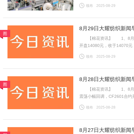
净利为基准，将上市纺企20
领布
2025-08-29
关税战到底影响几何？谁在逆
8月29日大耀纺织新闻
图
【棉花资讯】 1、8月28
开盘14080元，收于140
加速流出，下游棉纱市场交投
领布
2025-08-29
期国内供应偏紧预期仍在，等
8月28日大耀纺织新闻
图
【棉花资讯】 1、8月2
震荡小幅回调，CF2601合约开
14075元，跌45元。旧作
领布
2025-08-28
下游棉纱市场交投一般，棉纱
8月27日大耀纺织新闻