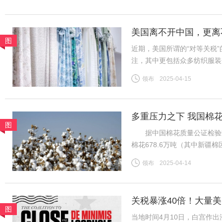
续，中小厂订单压力增加。全
美国离不开中国，更离
图
近期，美国所谓的“对等关税
注，其中更包括众多纺织服装
者，长期以优质产品和服务满
领布
2025-04-15
跨境电商及小额包裹更是惠及
多重压力之下 我国棉
图
据中国棉花质量公证检验数据，
棉花678.6万吨（其中新疆棉
日新增皮棉公检量降至0.1
领布
2025-04-14
新疆/全国棉花公检总量已基
关税暴涨40倍！大量
图
当地时间4月10日，白宫作出