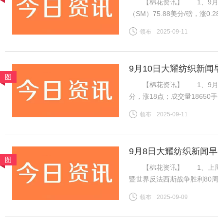
【棉花资讯】 1、9月1
（SM）75.88美分/磅，涨0
税计算，汇率按中国银行中间价
领布
2025-09-11
磅，涨0.28美分/磅，折一般
9月10日大耀纺织新闻
图
【棉花资讯】 1、9月8日，
分，涨18点；成交量1865
振棉花市场，ICE棉花期货
领布
2025-09-11
增，对金融市场有非常重要的
9月8日大耀纺织新闻
图
【棉花资讯】 1、上周国
暨世界反法西斯战争胜利80
虽然年度末市场供需趋紧，但
领布
2025-09-09
不足，因此周内郑棉维持震荡