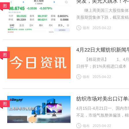
突发，美元大跳水！不
图
继上周美国三大股指集体下
美股期货集体下跌，截至发稿，道
指数期货下跌0.90%。 北
领布
2025-04-22
2022年4月以来首次。截至
4月22日大耀纺织新闻
图
【棉花资讯】 1、4月21日
日持平；折1%关税进口成本（
杂费）13985元/吨；国内31
领布
2025-04-22
棉山东到厂价3128B级14
纺织市场对美出口订单
图
4月15日-4月21日一、国
不足，市场气氛整体偏淡，棉
导，市场整体变化不大，夏季
领布
2025-04-22