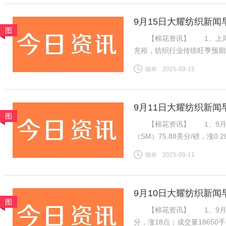
9月15日大耀纺织新闻
图
【棉花资讯】 1、上周国
充裕，纺织行业传统旺季预期
格持稳且销售走货略有好转，
领布
2025-09-15
良好，新疆新棉吐絮率近半
9月11日大耀纺织新闻
图
【棉花资讯】 1、9月1
（SM）75.88美分/磅，涨0
税计算，汇率按中国银行中间价
领布
2025-09-11
磅，涨0.28美分/磅，折一般
9月10日大耀纺织新闻
图
【棉花资讯】 1、9月8日，
分，涨18点；成交量1865