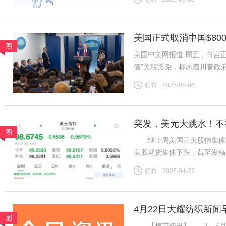
美股、美债、美元涨。同时，
美国正式取消中国$80
图
美国中文网报道 周五，白宫正
值”关税豁免，标志着川普政
于今年2月签署的行政命令，
领布
2025-05-06
包裹积压的混乱局面而推迟实
突发，美元大跳水！不
图
继上周美国三大股指集体下
美股期货集体下跌，截至发稿，道
指数期货下跌0.90%。 北
领布
2025-04-22
2022年4月以来首次。截至
4月22日大耀纺织新闻
图