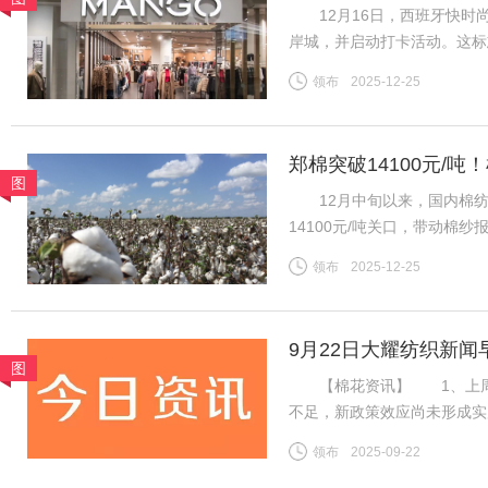
12月16日，西班牙快时尚
岸城，并启动打卡活动。这标
为首批踏入中国市场的快时
领布
2025-12-25
20世纪80年代初，西班牙
郑棉突破14100元/
图
地市场
12月中旬以来，国内棉纺市
14100元/吨关口，带动棉
区纱线发运持续提速，叠加进
领布
2025-12-25
挤压，行业竞争格局生变。
9月22日大耀纺织新闻
图
【棉花资讯】 1、上周国
不足，新政策效应尚未形成实
利好难以支撑郑棉延续强势行
领布
2025-09-22
盘ICE期棉同样先涨后跌，