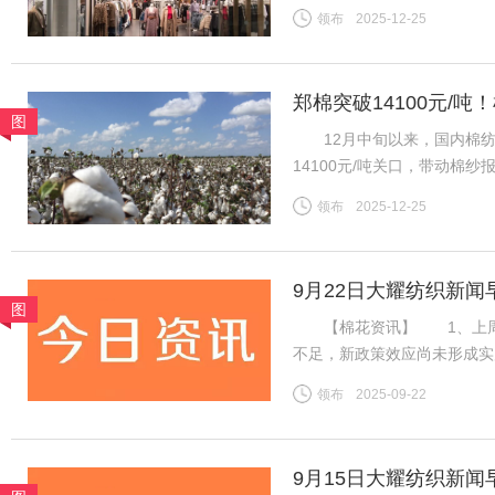
为首批踏入中国市场的快时
领布
2025-12-25
20世纪80年代初，西班牙
郑棉突破14100元/
图
地市场
12月中旬以来，国内棉纺市
14100元/吨关口，带动棉
区纱线发运持续提速，叠加进
领布
2025-12-25
挤压，行业竞争格局生变。
9月22日大耀纺织新闻
图
【棉花资讯】 1、上周国
不足，新政策效应尚未形成实
利好难以支撑郑棉延续强势行
领布
2025-09-22
盘ICE期棉同样先涨后跌，
9月15日大耀纺织新闻