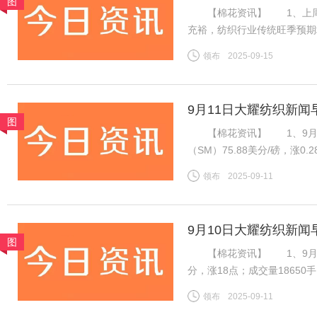
图
【棉花资讯】 1、上周国
充裕，纺织行业传统旺季预期
格持稳且销售走货略有好转，
领布
2025-09-15
良好，新疆新棉吐絮率近半
9月11日大耀纺织新闻
图
【棉花资讯】 1、9月1
（SM）75.88美分/磅，涨0
税计算，汇率按中国银行中间价
领布
2025-09-11
磅，涨0.28美分/磅，折一般
9月10日大耀纺织新闻
图
【棉花资讯】 1、9月8日，
分，涨18点；成交量1865
振棉花市场，ICE棉花期货
领布
2025-09-11
增，对金融市场有非常重要的