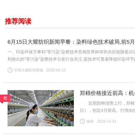
推荐阅读
6月15日大耀纺织新闻早餐：染料绿色技术破局,前5月
一、印染环保万事利"零污染"染整技术亮相世界杯球衣供应链随着20
利推出的"零污染"染整技术引发行业关注,该技术可显著降低印染环
公认的"耗水大户",全球运动服饰市场每年伴随数千万吨印染污水
中恒大耀纱布商城
2026-06-15
郑棉价格接近前高：机
图
近期郑棉强势上行，郑棉主力26
日），创近4月新高。行情由
需求分化、内外盘背离等风险
领布
2025-12-31
（一）供给预期收紧成核心推