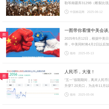
勒等南疆库3129B（断裂比强度2
CF2509合约，下同）；而
中国棉花网
2025-06-12
比强度28-30CN/TEX）基差
一图带你看懂中美会谈
图
2025年5月12日，根据中
率，中美同时将4月2日以后
2025年4月以后加征的“对等
领布
2025-05-13
施24%。再加上2月美国以
人民币，大涨！
图
“五一”假期期间，离岸人民
升穿7.20关口，为去年11月
7.2056。“现在开始出现
领布
2025-05-06
美股、美债、美元涨。同时，