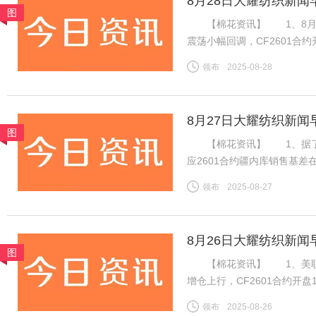
8月28日大耀纺织新闻
图
【棉花资讯】 1、8月2
震荡小幅回调，CF2601合约开
14075元，跌45元。旧作
领布
2025-08-28
下游棉纱市场交投一般，棉纱
8月27日大耀纺织新闻
图
【棉花资讯】 1、据了解，
应2601合约疆内库销售基差在
价在15400-15550元/
领布
2025-08-27
内地库新疆机采棉4129B含杂
8月26日大耀纺织新闻
图
【棉花资讯】 1、美联储
增仓上行，CF2601合约开盘
消耗，新棉上市前供应预期偏
领布
2025-08-26
增订单数量有限，但旺季需求