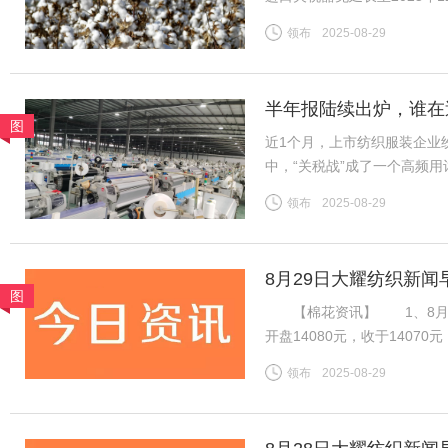
收约11%的关税。财政部表示
领布
2025-08-29
今年最后三个月。 这一
半年报陆续出炉，谁在
图
近1个月，上市纺织服装企业
中，“关税战”成了一个高频
净利为基准，将上市纺企20
领布
2025-08-29
关税战到底影响几何？谁在逆
8月29日大耀纺织新闻
图
【棉花资讯】 1、8月28
开盘14080元，收于140
加速流出，下游棉纱市场交投
领布
2025-08-29
期国内供应偏紧预期仍在，等