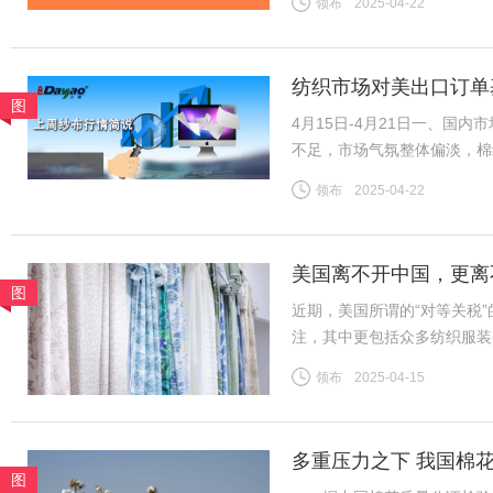
领布
2025-04-22
棉山东到厂价3128B级14
纺织市场对美出口订单
图
4月15日-4月21日一、国
不足，市场气氛整体偏淡，棉
导，市场整体变化不大，夏季
领布
2025-04-22
续，中小厂订单压力增加。全
美国离不开中国，更离
图
近期，美国所谓的“对等关税
注，其中更包括众多纺织服装
者，长期以优质产品和服务满
领布
2025-04-15
跨境电商及小额包裹更是惠及
多重压力之下 我国棉
图