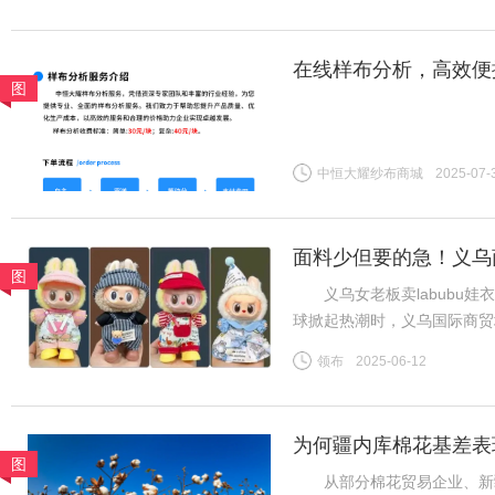
在线样布分析，高效便
图
中恒大耀纱布商城
2025-07-
面料少但要的急！义乌商
图
义乌女老板卖labubu娃衣
球掀起热潮时，义乌国际商贸
板谷会杰的娃衣工厂里，六七
领布
2025-06-12
终空空如也——订单像潮水般
为何疆内库棉花基差表
图
从部分棉花贸易企业、新疆