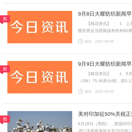
9月8日大耀纺织新闻
图
【棉花资讯】 1、上周国
暨世界反法西斯战争胜利80
虽然年度末市场供需趋紧，但
领布
2025-09-09
不足，因此周内郑棉维持震荡
9月9日大耀纺织新闻
图
【棉花资讯】 1、9月8
（SM）75.46美分/磅，跌0
税计算，汇率按中国银行中间价
领布
2025-09-09
磅，跌0.13美分/磅，折一
美对印加征50%关税正
图
底
8月28日（周四），美国对
进口关税豁免延长至2025