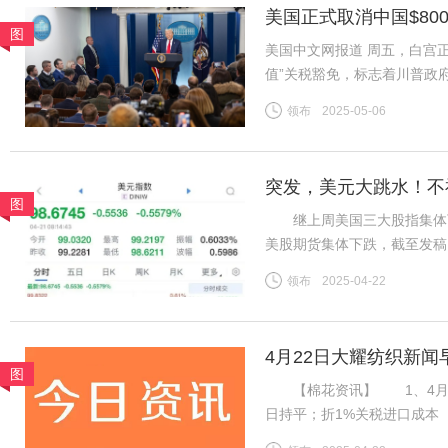
美国正式取消中国$80
图
美国中文网报道 周五，白宫正
值”关税豁免，标志着川普政
于今年2月签署的行政命令，
领布
2025-05-06
包裹积压的混乱局面而推迟实
突发，美元大跳水！不
图
继上周美国三大股指集体下
美股期货集体下跌，截至发稿，道
指数期货下跌0.90%。 北
领布
2025-04-22
2022年4月以来首次。截至
4月22日大耀纺织新闻
图
【棉花资讯】 1、4月21日
日持平；折1%关税进口成本（
杂费）13985元/吨；国内31