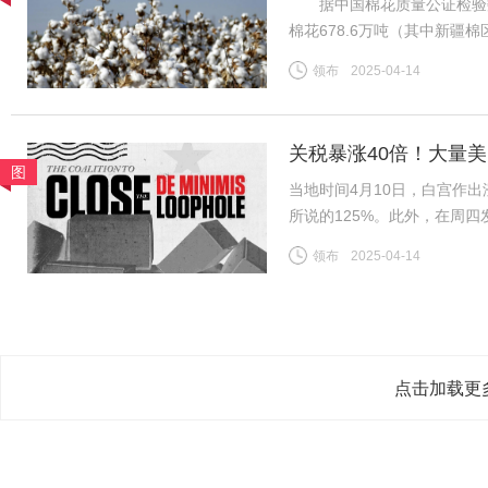
据中国棉花质量公证检验数据，
棉花678.6万吨（其中新疆棉
日新增皮棉公检量降至0.1
领布
2025-04-14
新疆/全国棉花公检总量已基
关税暴涨40倍！大量
图
当地时间4月10日，白宫作出
所说的125%。此外，在周
800美元或以下的中国小额
领布
2025-04-14
到了120%；5月2日至6月
点击加载更