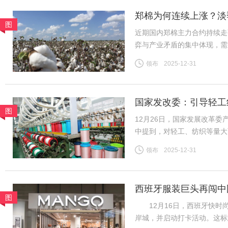
郑棉为何连续上涨？淡
图
近期国内郑棉主力合约持续走
弈与产业矛盾的集中体现，需
险。商品市场整体情绪高涨，
领布
2025-12-31
格上涨提供助力。新疆棉花种
国家发改委：引导轻工
图
12月26日，国家发展改革
中提到，对轻工、纺织等量大
织行业规模体量大、产品种类
领布
2025-12-31
吸纳就业等方面发挥着重要作
西班牙服装巨头再闯中
图
12月16日，西班牙快时尚
岸城，并启动打卡活动。这标