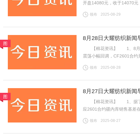
开盘14080元，收于140
加速流出，下游棉纱市场交投
领布
2025-08-29
期国内供应偏紧预期仍在，等
8月28日大耀纺织新闻
图
【棉花资讯】 1、8月2
震荡小幅回调，CF2601合约开
14075元，跌45元。旧作
领布
2025-08-28
下游棉纱市场交投一般，棉纱
8月27日大耀纺织新闻
图
【棉花资讯】 1、据了解，
应2601合约疆内库销售基差在
价在15400-15550元/
领布
2025-08-27
内地库新疆机采棉4129B含杂