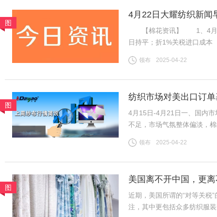
4月22日大耀纺织新闻
图
【棉花资讯】 1、4月21日
日持平；折1%关税进口成本（
杂费）13985元/吨；国内31
领布
2025-04-22
棉山东到厂价3128B级14
纺织市场对美出口订单
图
4月15日-4月21日一、国
不足，市场气氛整体偏淡，棉
导，市场整体变化不大，夏季
领布
2025-04-22
续，中小厂订单压力增加。全
美国离不开中国，更离
图
近期，美国所谓的“对等关税
注，其中更包括众多纺织服装