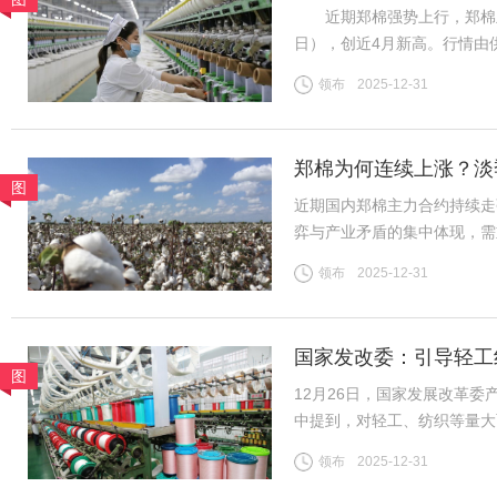
近期郑棉强势上行，郑棉主力26
日），创近4月新高。行情由
需求分化、内外盘背离等风险
领布
2025-12-31
（一）供给预期收紧成核心推
郑棉为何连续上涨？淡
图
近期国内郑棉主力合约持续走
弈与产业矛盾的集中体现，需
险。商品市场整体情绪高涨，
领布
2025-12-31
格上涨提供助力。新疆棉花种
国家发改委：引导轻工
图
12月26日，国家发展改革
中提到，对轻工、纺织等量大
织行业规模体量大、产品种类
领布
2025-12-31
吸纳就业等方面发挥着重要作