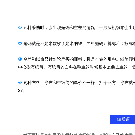
①
面料采购时，会出现短码和空差的情况，一般买机织布会出
②
短码就是不足米数收了足米的钱。面料短码计算标准：按标准是梭
③
 空差和纸筒只针对论斤买的面料，且是打卷的那种。纸筒顾
中心没有纸筒。有纸筒的面料在称重的时候基本是要去重的，
④
 同种布料，净布和带纸筒的单价不一样，打个比方，净布就
27。
编后语