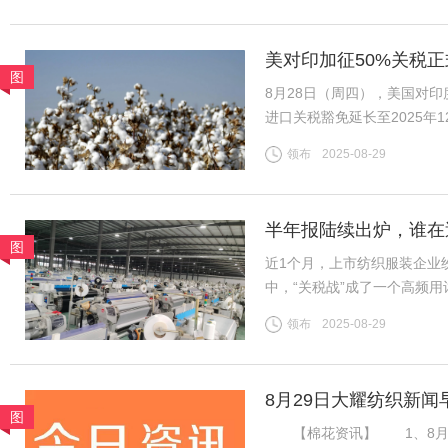
美对印加征50%关税正
图
底
8月28日（周四），美国对
进口关税豁免延长至2025
收约11%的关税。财政部表示
领布
2025-08-29
今年最后三个月。 这一
半年报陆续出炉，谁在
图
近1个月，上市纺织服装企业
中，“关税战”成了一个高频
净利为基准，将上市纺企20
领布
2025-08-29
关税战到底影响几何？谁在逆
8月29日大耀纺织新闻
图
【棉花资讯】 1、8月28