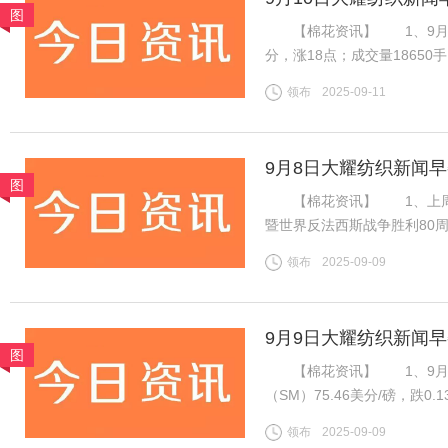
图
【棉花资讯】 1、9月8日，
分，涨18点；成交量1865
振棉花市场，ICE棉花期货
领布
2025-09-11
增，对金融市场有非常重要的
9月8日大耀纺织新闻
图
【棉花资讯】 1、上周国
暨世界反法西斯战争胜利80
虽然年度末市场供需趋紧，但
领布
2025-09-09
不足，因此周内郑棉维持震荡
9月9日大耀纺织新闻
图
【棉花资讯】 1、9月8
（SM）75.46美分/磅，跌0
税计算，汇率按中国银行中间价
领布
2025-09-09
磅，跌0.13美分/磅，折一