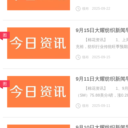
利好难以支撑郑棉延续强势行
领布
2025-09-22
盘ICE期棉同样先涨后跌，
9月15日大耀纺织新闻
图
【棉花资讯】 1、上周国
充裕，纺织行业传统旺季预期
格持稳且销售走货略有好转，
领布
2025-09-15
良好，新疆新棉吐絮率近半
9月11日大耀纺织新闻
图
【棉花资讯】 1、9月1
（SM）75.88美分/磅，涨0
税计算，汇率按中国银行中间价
领布
2025-09-11
磅，涨0.28美分/磅，折一般
9月10日大耀纺织新闻