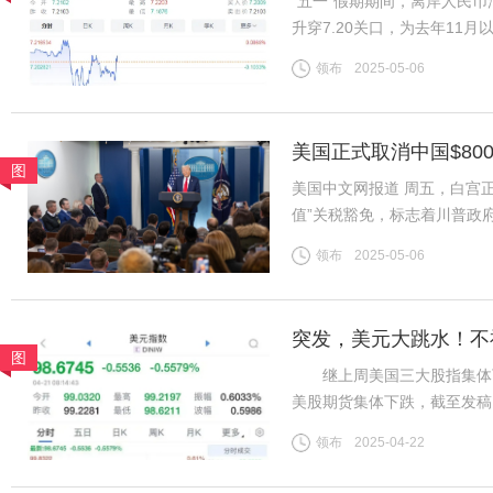
“五一”假期期间，离岸人民
升穿7.20关口，为去年11月
7.2056。“现在开始出现
领布
2025-05-06
美股、美债、美元涨。同时，
美国正式取消中国$80
图
美国中文网报道 周五，白宫正
值”关税豁免，标志着川普政
于今年2月签署的行政命令，
领布
2025-05-06
包裹积压的混乱局面而推迟实
突发，美元大跳水！不
图
继上周美国三大股指集体下
美股期货集体下跌，截至发稿，道
指数期货下跌0.90%。 北
领布
2025-04-22
2022年4月以来首次。截至