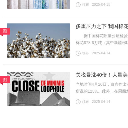
者，长期以优质产品和服务满
领布
2025-04-15
跨境电商及小额包裹更是惠及
多重压力之下 我国棉
图
据中国棉花质量公证检验数据，
棉花678.6万吨（其中新疆棉
日新增皮棉公检量降至0.1
领布
2025-04-14
新疆/全国棉花公检总量已基
关税暴涨40倍！大量
图
当地时间4月10日，白宫作出
所说的125%。此外，在周
800美元或以下的中国小额
领布
2025-04-14
到了120%；5月2日至6月