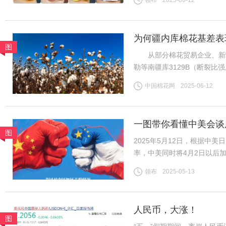
领布
2025-06-12
终空空如也——订单像潮水般
为何疆内库棉花基差表
图
从部分棉花贸易企业、新疆
勒等南疆库3129B（断裂比强度2
CF2509合约，下同）；而
中国棉花网
2025-06-12
比强度28-30CN/TEX）基差
一图带你看懂中美会谈
图
2025年5月12日，根据中
率，中美同时将4月2日以后
2025年4月以后加征的“对等
领布
2025-05-13
施24%。再加上2月美国以
人民币，大涨！
图