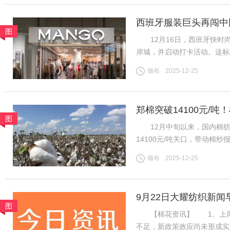
西班牙服装巨头再闯中
图
12月16日，西班牙快时尚
岸城，并启动打卡活动。这标
为首批踏入中国市场的快时
领布
2025-12-25
20世纪80年代初，西班牙
郑棉突破14100元/
图
地市场
12月中旬以来，国内棉纺市
14100元/吨关口，带动棉
区纱线发运持续提速，叠加进
领布
2025-12-25
挤压，行业竞争格局生变。
9月22日大耀纺织新闻
图
【棉花资讯】 1、上周国
不足，新政策效应尚未形成实