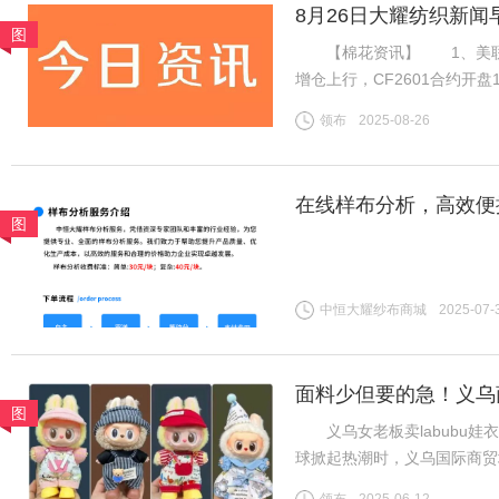
8月26日大耀纺织新闻
图
【棉花资讯】 1、美联储
增仓上行，CF2601合约开盘
消耗，新棉上市前供应预期偏
领布
2025-08-26
增订单数量有限，但旺季需求
在线样布分析，高效便
图
中恒大耀纱布商城
2025-07-
面料少但要的急！义乌商
图
义乌女老板卖labubu娃衣
球掀起热潮时，义乌国际商贸
板谷会杰的娃衣工厂里，六七