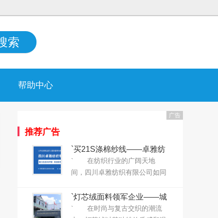
搜索
帮助中心
广告
推荐广告
`买21S涤棉纱线——卓雅纺
织给您“打折”！`
` 在纺织行业的广阔天地
间，四川卓雅纺织有限公司如同
一股清新的风，以其深厚的底蕴
和卓越的品质，赢得了业界的广
`灯芯绒面料领军企业——城
泛赞誉。自2019年成立以来，卓
南纺织正式上线大耀领布平
` 在时尚与复古交织的潮流