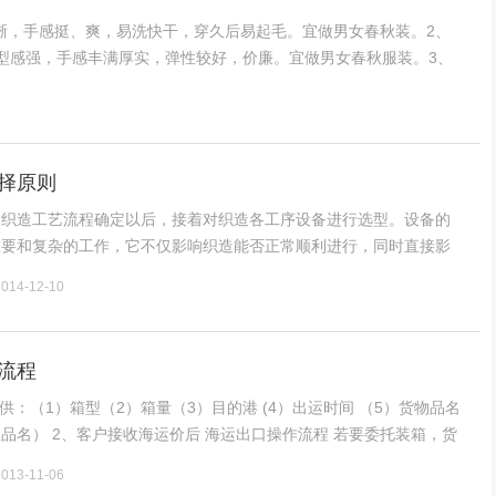
晰，手感挺、爽，易洗快干，穿久后易起毛。宜做男女春秋装。2、
，毛型感强，手感丰满厚实，弹性较好，价廉。宜做男女春秋服装。3、
快干。宜做男
择原则
造工艺流程确定以后，接着对织造各工序设备进行选型。设备的
重要和复杂的工作，它不仅影响织造能否正常顺利进行，同时直接影
因此，在新厂设计时，首先要深入调查研究各工序设备的特性和使
2014-12-10
供应情况，对新型设备必须了解有关鉴定资料．以便选择的设备
流程
作流程 若要委托装箱，货
运公司向货主问明装箱方式。 （1）厂地装箱（托运人提供工厂地址） （2）仓库装箱
2013-11-06