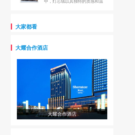
台！`
雅纺织始终坚守“创新、品质、
中，灯芯绒以其独特的质感和温
环保”的核心理念，以匠心精神
暖的触感，再次成为众人瞩目的
织就每一件产品，致力于为全球
焦点。这种源于18世纪的古老面
客户提供最优质的纺织解决方
料，以其细腻的条纹和柔软的手
大家都看
案。 卓雅纺织，坐落芦山县
感，不仅承载着历史的记忆，更
产业集中区，是一家集研发、生
以其独特的魅力与现代设计完美
产、销售于一体的现代化纺织企
融合，展现出无与伦比的时尚气
大耀合作酒店
业。在这里，每一根纱线都凝聚
息。 常州市武进城南纺织品
着卓雅纺织对品质的极致追求和
有限公司，坐落于风景秀丽的江
对创新的无限热情。公司拥有一
苏常州，是一家专注于纺织行业
支经验丰富、技术精湛的团队，
的私营企业。公司成立于1997
他们凭借对纺织行业的深刻理
年，拥有丰富的生产经验和深厚
解，不断推动产品升级和技术革
的行业积淀。 作为生产灯芯
新，让卓雅纺织在纺织领域独树
绒系列的规模型企业，公司拥有
一帜。 在卓雅纺织的众多产
多种先进的生产设备，包括多臂
品中，21S涤棉纱线以其独特的
230剑杆600台，以及灯芯绒的
大耀合作酒店
魅力和卓越的性能脱颖而出。这
烘布机、割绒机、刷毛机、烧毛
款纱线巧妙融合了涤纶的耐磨、
机等80台/套。同时，公司还配
抗皱、易洗快干等特性与棉纤维
备了完善的检测设备，确保产品