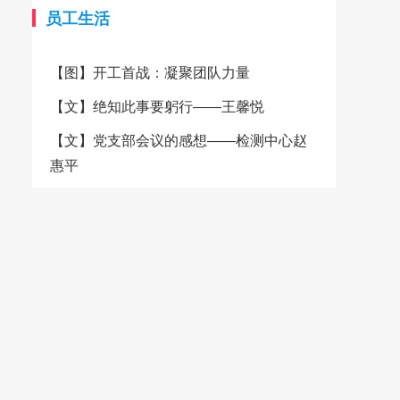
的柔软、透气、吸湿等天然优
质量的稳定与可靠。在经营方
员工生活
势，成为制作高端服装和精美家
面，城南纺织秉承“品质、诚
纺产品的理想选择。 为了更
信、客户至上”的经营宗旨，致
【图】开工首战：凝聚团队力量
好地服务广大客户，卓雅纺织决
力于为客户提供高品质的纺织产
定携手大耀领布平台，共同开启
品和服务。公司产品90%销往美
【文】绝知此事要躬行——王馨悦
一站式便捷服务的新纪元。通过
国、日本、法国、意大利、加拿
大耀领布平台，客户可以轻松了
大、韩国、香港等十多个国家和
【文】党支部会议的感想——检测中心赵
解卓雅纺织的产品信息、品质优
地区，产品质量、交期、服务都
惠平
势以及定制服务，并且平台还提
赢得了客户的信赖。 为了进
供了一站式便捷服务，包括在线
一步提升客户体验，城南纺织积
咨询、快速下单、物流跟踪等，
极融入互联网+的浪潮，加入了
极大地提升了交易的便捷性和效
大耀领布平台，并设立了自有小
率。客户无需再为繁琐的采购流
商城，方便客户随时随地浏览和
程而烦恼，只需轻点鼠标，即可
选购产品。 城南纺织的灯芯
轻松完成采购任务。 详情请
绒面料种类繁多，无论是经典的
登录大耀领布平台卓雅纺织旗舰
C100%纯棉灯芯绒，还是融入了
店 卓雅纺织始终坚守品质承
弹性纤维，都以其独特的质感和
诺，注重环保和可持续发展。公
色彩赢得了市场的广泛赞誉。特
司积极响应国家的环保政策，采
有的环锭纺技术和仿平绒工艺，