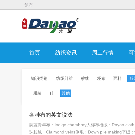
领布
首页
纺织资讯
周二行情
可
知识类别
纺织纤维
纱线
坯布
面料
服
服装
鞋
其他
各种布的英文说法
靛蓝青年布：Indigo chambray人棉布植绒：Rayon cloth flo
珠粒绒：Claimond veins倒毛：Down pile making平绒：ve