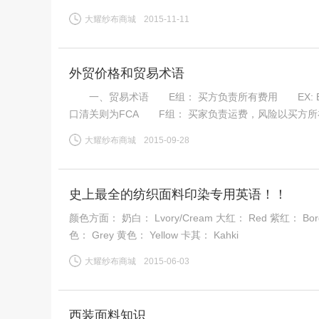
大耀纱布商城
2015-11-11
外贸价格和贸易术语
一、贸易术语 E组： 买方负责所有费用 EX: Ex Work
口清关则为FCA F组： 买家负责运费，风险以买方所在国交
关，提供商业发票
大耀纱布商城
2015-09-28
史上最全的纺织面料印染专用英语！！
颜色方面： 奶白： Lvory/Cream 大红： Red 紫红： Bordeaux/Wine 紫色：Burgandy/Plum/Violet/Purple 绿色： Green 灰
色： Grey 黄色： Yellow 卡其： Kahki
大耀纱布商城
2015-06-03
西装面料知识