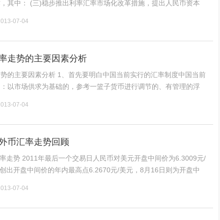
场化改革措施，提出人民币资本
背景的研究报告《新形势下
2013-07-04
布局》，其中
率走势的主要因素分析
、首先要明白中国当前实行的汇率制度中国当前
是：以市场供求为基础的，参考一篮子货币进行调节的、有管理的浮
2013-07-04
住，也可以是
外币汇率走势回顾
盘中间价为6.3009元/
月创出开盘中间价的年内最高点6.2670元/美元，8月16日则为开盘中
3495元/美元，2012年最后一个交易日的开盘中间价为6.2855元/美
2013-07-04