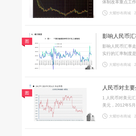
体制改革重点工作，其中： (三)稳步推出利率汇率市
项目可兑换的操作方案。 5月底，市场广为流传一份有央行
大耀纱布商城
对外开放的战略
影响人民币汇
图
影响人民币汇率走势的主要因素分析 1
实行的汇率制度
动汇率制度。 --市场供求状况 --参考一篮子货币进行调节：“参考”而不是盯住，可以
大耀纱布商城
100％参考即盯
人民币对主要
图
1.人民币对美元汇率走势 2011年最后一个交易日人民币对美元开
美元，2012年5
间价年内最低点6.
大耀纱布商城
元，全