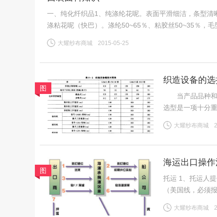
一、纯化纤织品1、纯涤纶花呢。表面平滑细洁，条型清
涤粘花呢（快巴）。涤纶50~65％、粘胶丝50~35％
针织纯涤纶。质地柔软，弹性好，外观丰满、挺括，易洗
大耀纱布商城
2015-05-25
织造设备的选
图
当产品品种和织
选型是一项十分
响产量和质量。
大耀纱布商城
用，掌握机器的
海运出口操作
图
托运 1、托运人提供：（1）箱型（2）箱量（3）目的港 (4）出运时间 （5）货物品名
（美国线，必须报品名） 2、客户接收海运价后 海运出口操
大耀纱布商城