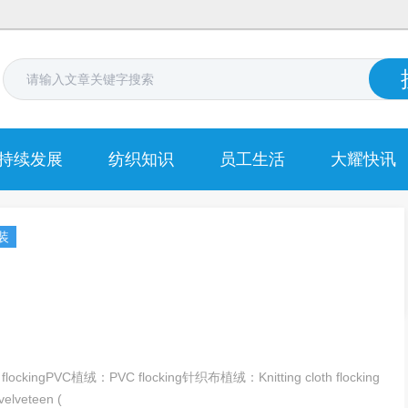
持续发展
纺织知识
员工生活
大耀快讯
装
ckingPVC植绒：PVC flocking针织布植绒：Knitting cloth flocking
lveteen (