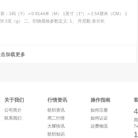
码＝36英寸 1磅（LB）＝454克（g） 1盎司＝（OZ）＝28.3克（g） 二、织物规格参数定义: 1、 丹尼数:表示长
点击加载更多
关于我们
行情资讯
操作指南
4
公司简介
纺织资讯
如何注册
联系我们
周二行情
如何认证
周
大耀快讯
运费物流
7
1
纺织知识