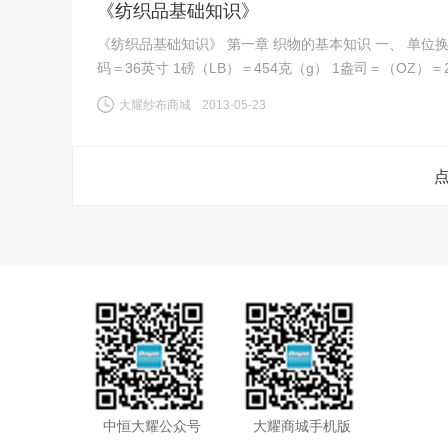
《纺织品基础知识》
《纺织品基础知识》 第一章 织物的基本知识 一、 单位换算：1码（Y）＝0.9144米（M） 1英寸（1″）＝2.54厘米（CM） 1
大耀纱布商城
2013-05-23
中恒大耀公众号
大耀商城手机版