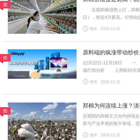
图
近期郑棉强势上行，郑棉主力26
日），创近4月新高。行情由
需求分化、内外盘背离等风险
领布
2025-12-31
（一）供给预期收紧成核心推
原料端的疯涨带动纱价
图
12月22日-12月29日
场行情分析 上周纺织市场
业景气度稳步回升。市场整体
领布
2025-12-31
极态势，打破往年年末淡季
郑棉为何连续上涨？淡
图
近期国内郑棉主力合约持续走
弈与产业矛盾的集中体现，需
险。商品市场整体情绪高涨，
领布
2025-12-31
格上涨提供助力。新疆棉花种