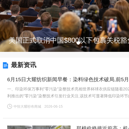
美国正式取消中国$800以下包裹关税豁
最新资讯
6月15日大耀纺织新闻早餐：染料绿色技术破局,前5月
一、印染环保万事利"零污染"染整技术亮相世界杯球衣供应链随着20
利推出的"零污染"染整技术引发行业关注,该技术可显著降低印染环
公认的"耗水大户",全球运动服饰市场每年伴随数千万吨印染污水
中恒大耀纱布商城
2026-06-15
郑棉价格接近前高：机