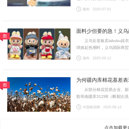
市场接受度欠佳，难以带动整
领布
2025-07-01
缓；家纺坯布表现同样下滑，
面料少但要的急！义乌商
图
义乌女老板卖labubu娃衣
球掀起热潮时，义乌国际商贸
板谷会杰的娃衣工厂里，六七
领布
2025-06-12
终空空如也——订单像潮水般
为何疆内库棉花基差表
图
从部分棉花贸易企业、新疆
勒等南疆库3129B（断裂比强度2
CF2509合约，下同）；而
中国棉花网
2025-06-12
比强度28-30CN/TEX）基差
点击加载更