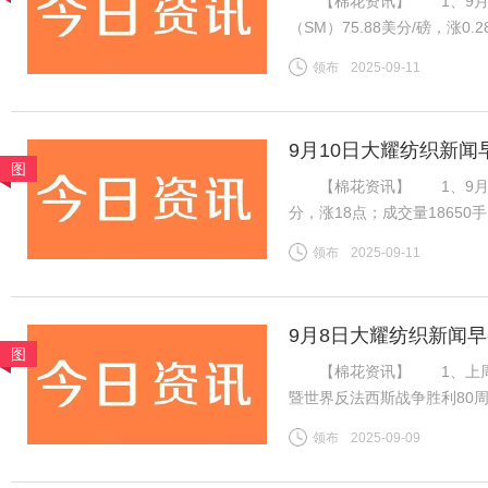
【棉花资讯】 1、9月1
（SM）75.88美分/磅，涨0
税计算，汇率按中国银行中间价
领布
2025-09-11
磅，涨0.28美分/磅，折一般
9月10日大耀纺织新闻
图
【棉花资讯】 1、9月8日，
分，涨18点；成交量1865
振棉花市场，ICE棉花期货
领布
2025-09-11
增，对金融市场有非常重要的
9月8日大耀纺织新闻
图
【棉花资讯】 1、上周国
暨世界反法西斯战争胜利80
虽然年度末市场供需趋紧，但
领布
2025-09-09
不足，因此周内郑棉维持震荡