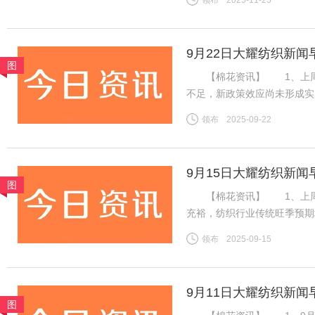
领布
2025-11-25
商库存压力凸显，仅高支棉呈
9月22日大耀纺织新闻
图
【棉花资讯】 1、上周国
不足，新政策效应尚未形成实
利好难以支撑郑棉延续强势行
领布
2025-09-22
盘ICE期棉同样先涨后跌，
9月15日大耀纺织新闻
图
【棉花资讯】 1、上周国
充裕，纺织行业传统旺季预期
格持稳且销售走货略有好转，
领布
2025-09-15
良好，新疆新棉吐絮率近半
9月11日大耀纺织新闻
图