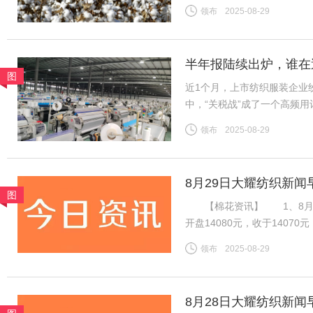
收约11%的关税。财政部表示
领布
2025-08-29
今年最后三个月。 这一
半年报陆续出炉，谁在
图
近1个月，上市纺织服装企业
中，“关税战”成了一个高频
净利为基准，将上市纺企20
领布
2025-08-29
关税战到底影响几何？谁在逆
8月29日大耀纺织新闻
图
【棉花资讯】 1、8月28
开盘14080元，收于140
加速流出，下游棉纱市场交投
领布
2025-08-29
期国内供应偏紧预期仍在，等
8月28日大耀纺织新闻