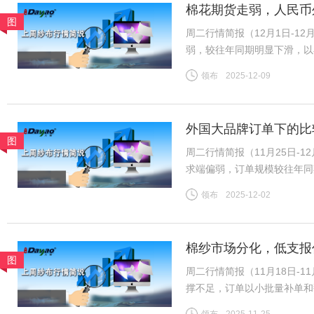
棉花期货走弱，人民币
图
订单不足致库存累积，
周二行情简报（12月1日-
弱，较往年同期明显下滑，以
款，价格内卷现象突出。常规
领布
2025-12-09
存压力显著；染厂普遍订单不
外国大品牌订单下的比
图
销量明显上升！
周二行情简报（11月25日
求端偏弱，订单规模较往年同
订单衔接断层，国外客户询单
领布
2025-12-02
力赶货，防羽布出货节奏较
棉纱市场分化，低支报
图
单也走俏！
周二行情简报（11月18日-
撑不足，订单以小批量补单和
厂后续订单储备匮乏，大单