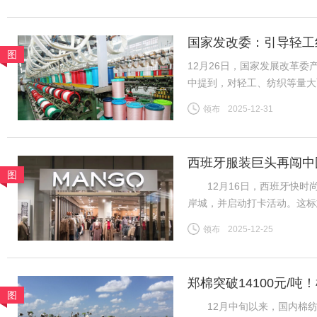
国家发改委：引导轻工
图
12月26日，国家发展改革
中提到，对轻工、纺织等量大
织行业规模体量大、产品种类
领布
2025-12-31
吸纳就业等方面发挥着重要作
西班牙服装巨头再闯中
图
12月16日，西班牙快时尚
岸城，并启动打卡活动。这标
为首批踏入中国市场的快时
领布
2025-12-25
20世纪80年代初，西班牙
郑棉突破14100元/
图
地市场
12月中旬以来，国内棉纺市