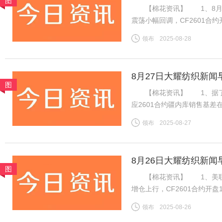
图
【棉花资讯】 1、8月2
震荡小幅回调，CF2601合约开
14075元，跌45元。旧作
领布
2025-08-28
下游棉纱市场交投一般，棉纱
8月27日大耀纺织新闻
图
【棉花资讯】 1、据了解，
应2601合约疆内库销售基差在
价在15400-15550元/
领布
2025-08-27
内地库新疆机采棉4129B含杂
8月26日大耀纺织新闻
图
【棉花资讯】 1、美联储
增仓上行，CF2601合约开盘
消耗，新棉上市前供应预期偏
领布
2025-08-26
增订单数量有限，但旺季需求