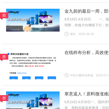
金九前的最后一周，部
图
准备上海秋冬面料展，
8月19日-8月25日 
弱势，价格方向继续下行；纺
动棉纱成交好转，价格方向整
领布
2025-08-26
坯布订单略增，但需求未实质
在线样布分析，高效便
图
中恒大耀纱布商城
2025-07-
寒意逼人！原料微涨难
图
6月24日-6月30日一、国
迷。原料价格虽有微涨，但对