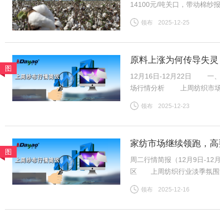
14100元/吨关口，带动棉
区纱线发运持续提速，叠加进
领布
2025-12-25
挤压，行业竞争格局生变。
原料上涨为何传导失灵
图
12月16日-12月22日
场行情分析 上周纺织市场
乏力。下游布厂订单稳中有降
领布
2025-12-23
减、库存累积，被迫缩减机台
家纺市场继续领跑，高
图
和产量增加等原因，上
周二行情简报（12月9日-
区 上周纺织行业淡季氛围
足。下游布厂订单稳中有降，
领布
2025-12-16
锐减，库存持续累积并主动缩