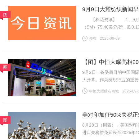
9月9日大耀纺织新闻
图
【棉花资讯】 1、9月8
（SM）75.46美分/磅，跌0
税计算，汇率按中国银行中间价
领布
2025-09-09
磅，跌0.13美分/磅，折一
【图】中恒大耀亮相2
图
会，特色专区 引客商
9月2日，备受瞩目的中国国
大开幕。作为纺织行业的重要
与创新解决方案亮相展会，首
中恒大耀纱布商城
2025-09-
款、麻、家纺、工装、有机再
美对印加征50%关税正
图
底
8月28日（周四），美国对
进口关税豁免延长至2025